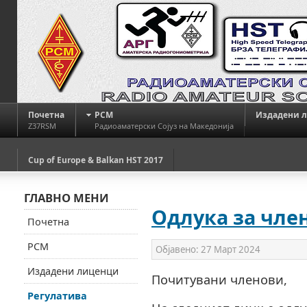
Почетна
РСМ
Издадени 
Z37RSM
Радиоаматерски Сојуз на Македонија
Cup of Europe & Balkan HST 2017
ГЛАВНО МЕНИ
Одлука за чле
Почетна
РСМ
Објавено:
27 Март 2024
Издадени лиценци
Почитувани членови,
Регулатива