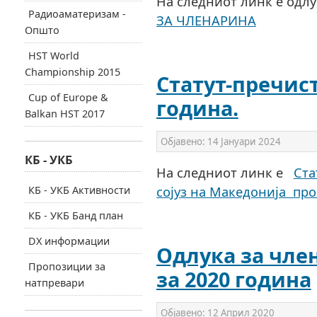
На следниот линк е одлу
Радиоаматеризам -
ЗА ЧЛЕНАРИНА
Општо
HST World
Championship 2015
Статут-пречист
Cup of Europe &
година.
Balkan HST 2017
Објавено:
14 Јануари 2024
КБ - УКБ
На следниот линк е
Ста
сојуз на Македонија про
КБ - УКБ Активности
КБ - УКБ Банд план
DX информации
Одлука за чле
Пропозиции за
за 2020 година
натпревари
Објавено:
12 Април 2020