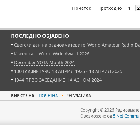
Почеток
Претходно
1
2
ПОСЛЕДНО ОБЈАВЕНО
Светски ден на радиоаматерите (World Amateur Radio Da
Извештај - World Wide Award 2026
December YOTA Month 2024
100 Години IARU 18 АПРИЛ 1925 - 18 АПРИЛ 2025
1944 ПРВО ЗАСЕДАНИЕ НА АСНОМ 2024
ВИЕ СТЕ НА:
ПОЧЕТНА
РЕГУЛАТИВА
Copyright © 2026 Радиоаматер
Овозможено од
5 Net Commun