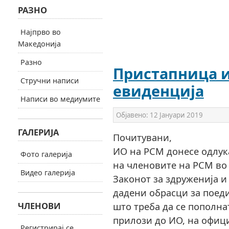
РАЗНО
Најпрво во
Македонија
Разно
Пристапница и
Стручни написи
евиденција
Написи во медиумите
Објавено:
12 Јануари 2019
ГАЛЕРИЈА
Почитувани,
ИО на РСМ донесе одлук
Фото галерија
на членовите на РСМ во 
Видео галерија
Законот за здруженија и
дадени обрасци за поед
ЧЛЕНОВИ
што треба да се пополна
прилози до ИО, на офиц
Регистрирај се