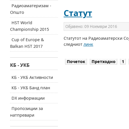
Радиоаматеризам -
Статут
Општо
HST World
Објавено:
09 Ноември 2016
Championship 2015
Статутот на Радиоаматерски Со
Cup of Europe &
следниот
линк
Balkan HST 2017
Почеток
Претходно
1
КБ - УКБ
КБ - УКБ Активности
КБ - УКБ Банд план
DX информации
Пропозиции за
натпревари