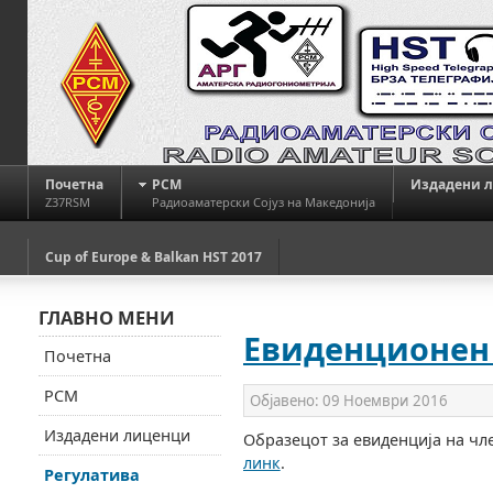
Почетна
РСМ
Издадени 
Z37RSM
Радиоаматерски Сојуз на Македонија
Cup of Europe & Balkan HST 2017
ГЛАВНО МЕНИ
Евиденционен
Почетна
РСМ
Објавено:
09 Ноември 2016
Издадени лиценци
Образецот за евиденција на чл
линк
.
Регулатива