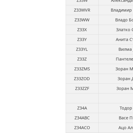
Z33W
Александа
Z33WVR
Владимир
Z33WW
Владо Б
Z33X
Златко 
Z33Y
Анита С
Z33YL
Вилма 
Z33Z
Пантеле
Z33ZMS
Зоран М
Z33ZOD
Зоран 
Z33ZZF
Зоран 
Z34A
Тодор
Z34ABC
Васе П
Z34ACO
Ацо Ал