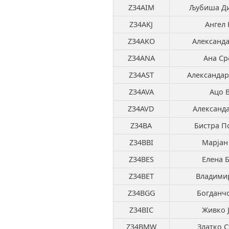
Z34AIM
Љубиша Ди
Z34AKJ
Ангел 
Z34AKO
Александа
Z34ANA
Ана Ср
Z34AST
Александар
Z34AVA
Ацо 
Z34AVD
Александ
Z34BA
Бистра П
Z34BBI
Марјан
Z34BES
Елена 
Z34BET
Владими
Z34BGG
Богданч
Z34BIC
Живко 
Z34BMW
Златко С