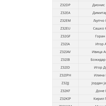
Z32DP
Дионис
Z32EA
Димита
Z32EM
Љупчо 
Z32EU
Сашко 
Z32GF
Горан
Z32IA
Игор 
Z32IAV
Ивица А
Z32IB
Божидар 
Z32ID
Игор Д
Z32IPH
Илина 
Z32JJ
Јордан Ј
Z32KF
Доне 
Z32KIP
Кирил 