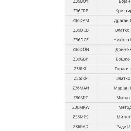
Z36BOY
Бојан
Z36CRP
Кристи
Z36DAM
Драган 
Z36DCB
Влатко
Z36DCF
Никола 
Z36DON
Дончо 
Z36GBP
Бошко 
Z36IKL
Горанч
Z36IKP
Златко
Z36MAN
Марјан 
Z36MIT
Митко 
Z36MKW
Метод
Z36MPS
Митко
Z36RAD
Раде И