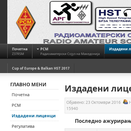
Почетна
РСМ
Издадени 
Z37RSM
Радиоаматерски Сојуз на Македонија
Cup of Europe & Balkan HST 2017
ГЛАВНО МЕНИ
Издадени лиц
Почетна
Објавено:
23 Октомври 2016
РСМ
15940
Издадени лиценци
Последно ажурирање
Регулатива