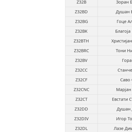
Z32B
Зоран 
Z32BD
Душан 
Z32BG
Гоце А
Z32BK
Благоја
Z32BTH
Христија
Z32BRC
Тони Н
Z32BV
Гора
Z32CC
Станче
Z32CF
Саво 
Z32CNC
Марјан
Z32CT
Евстати 
Z32DD
Душан 
Z32DIV
Игор Т
Z32DL
Лазе Ди