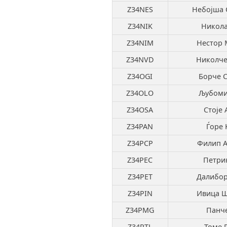
Z34NES
Небојша 
Z34NIK
Никола
Z34NIM
Нестор 
Z34NVD
Николче
Z34OGI
Борче С
Z34OLO
Љубоми
Z34OSA
Стоје 
Z34PAN
Ѓоре 
Z34PCP
Филип А
Z34PEC
Петрик
Z34PET
Далибор
Z34PIN
Ивица 
Z34PMG
Панче
Z34RTL
Томе 