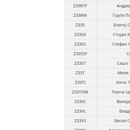
Z33RTF
Андре
Z33RW
Ѓорѓи П
Z33S
Благој 
Z33SK
Стојан 
Z33SS
Стефан 
Z33SSF
С
Z33ST
Сашо 
Z33T
Миле 
Z33TI
Илчо Т
Z33TOM
Томче Ц
Z33VI
Вилиј
Z33VL
Влад
Z33VS
Васил 