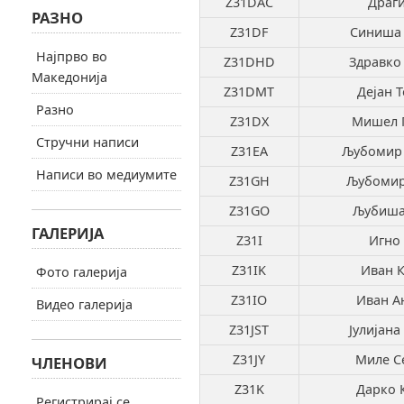
Z31DAC
Драги
РАЗНО
Z31DF
Синиша 
Најпрво во
Z31DHD
Здравко
Македонија
Z31DMT
Дејан 
Разно
Z31DX
Мишел 
Стручни написи
Z31EA
Љубомир 
Написи во медиумите
Z31GH
Љубомир
Z31GO
Љубиша
ГАЛЕРИЈА
Z31I
Игно 
Z31IK
Иван 
Фото галерија
Z31IO
Иван А
Видео галерија
Z31JST
Јулијана
Z31JY
Миле С
ЧЛЕНОВИ
Z31K
Дарко 
Регистрирај се