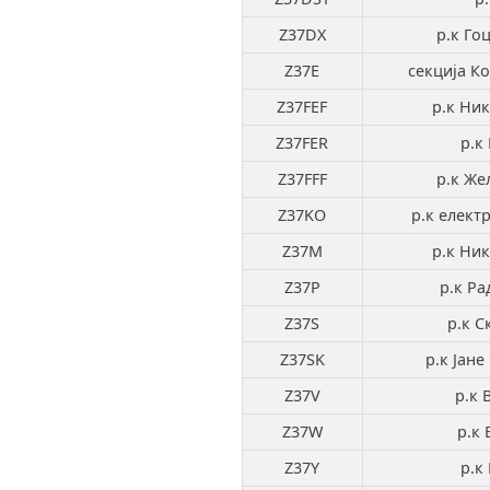
Z37DX
р.к Го
Z37E
секција К
Z37FEF
р.к Ник
Z37FER
р.к
Z37FFF
р.к Же
Z37KO
р.к елект
Z37M
р.к Ник
Z37P
р.к Ра
Z37S
р.к С
Z37SK
р.к Јане
Z37V
р.к 
Z37W
р.к 
Z37Y
р.к