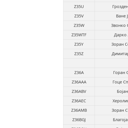
Z35U
Грозден
Z35V
Ване 
Z35W
Звонко 
Z35WTF
Дарко 
Z35Y
Зоран С
Z35Z
Димитар
Z36A
Горан 
Z36AAA
Гоце С
Z36ABV
Бојан
Z36AEC
Хероли
Z36AMB
Зоран С
Z36BGJ
Благоја