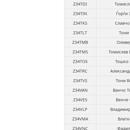
Z34TDI
Томисл
Z34TIN
Ѓорѓи 
Z34TKS
Славчо
Z34TLT
Тони 
Z34TMB
Оливе
Z34TMS
Томислав 
Z34TOS
Тошко 
Z34TRC
Александ
Z34TVS
Тони В
Z34VAN
Ванчо Т
Z34VES
Венче 
Z34VLP
Владимир
Z34VMA
Влатк
Z34VNC
Фадил