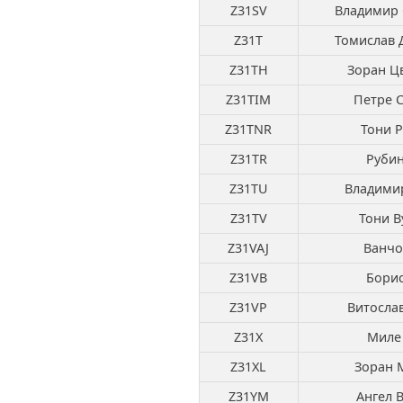
Z31SV
Владимир 
Z31T
Томислав 
Z31TH
Зоран Ц
Z31TIM
Петре 
Z31TNR
Тони Р
Z31TR
Рубин
Z31TU
Владими
Z31TV
Тони В
Z31VAJ
Ванчо
Z31VB
Бори
Z31VP
Витосла
Z31X
Миле 
Z31XL
Зоран 
Z31YM
Ангел 