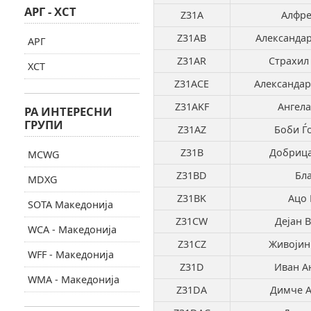
АРГ - ХСТ
Z31A
Алфре
Z31AB
Александа
АРГ
Z31AR
Страхил
ХСТ
Z31ACE
Александа
Z31AKF
Ангела
РА ИНТЕРЕСНИ
ГРУПИ
Z31AZ
Боби Ѓ
Z31B
Добрица
MCWG
Z31BD
Бла
MDXG
Z31BK
Ацо 
SOTA Македонија
Z31CW
Дејан 
WCA - Македонија
Z31CZ
Живојин
WFF - Македонија
Z31D
Иван А
WMA - Македонија
Z31DA
Димче А