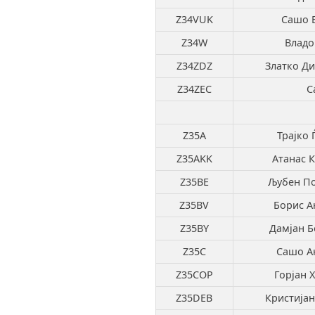
Z34VUK
Сашо 
Z34W
Владо
Z34ZDZ
Златко Д
Z34ZEC
С
Z35A
Трајко 
Z35AKK
Атанас 
Z35BE
Љубен По
Z35BV
Борис А
Z35BY
Дамјан Б
Z35C
Сашо А
Z35COP
Горјан 
Z35DEB
Кристијан