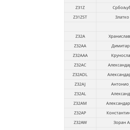
Z31Z
Србољуб
Z31ZST
Златко
Z32A
Хранисла
Z32AA
Димитар
Z32AAA
Круносла
Z32AC
Александа
Z32ADL
Александа
Z32AJ
Антонио 
Z32AL
Александ
Z32AM
Александа
Z32AP
Константин
Z32AW
Зоран А