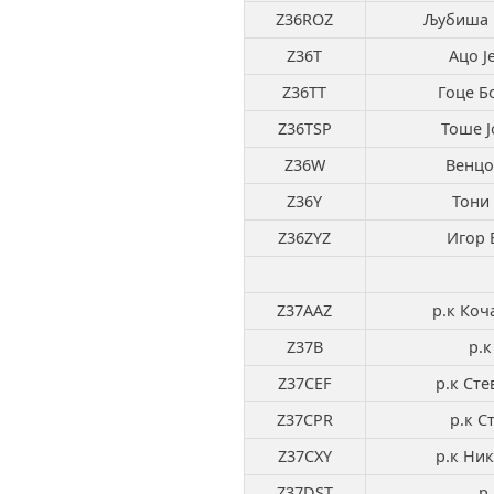
Z36ROZ
Љубиша 
Z36T
Ацо Ј
Z36TT
Гоце Б
Z36TSP
Тоше Ј
Z36W
Венцо
Z36Y
Тони 
Z36ZYZ
Игор 
Z37AAZ
р.к Коч
Z37B
р.к
Z37CEF
р.к Сте
Z37CPR
р.к С
Z37CXY
р.к Ник
Z37DST
р.