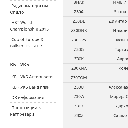
ЗНАК
ИМЕ И
Радиоаматеризам -
Z30A
Златко
Општо
Z30DL
Димитар 
HST World
Championship 2015
Z30DNK
Николч
Cup of Europe &
Z30DRV
Васка 
Balkan HST 2017
Z30G
Ѓорѓи 
Z30K
Авра
КБ - УКБ
Z30KNA
Коле
КБ - УКБ Активности
Z30TOM
КБ - УКБ Банд план
Z30U
Александ
Z30W
Марија 
DX информации
Z30X
Дарко
Пропозиции за
натпревари
Z30Z
Сашко 