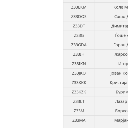
Z33EKM
Коле М
Z33DOS
Сашо 
Z33DT
Димитар
Z33G
Ѓоше 
Z33GDA
Горан 
Z33IH
Жарко
Z33IKN
Игор
Z33JKO
Јован К
Z33KKK
Кристија
Z33KZK
Бурим
Z33LT
Лазар
Z33M
Борко
Z33MA
Марјан