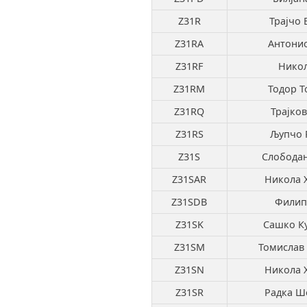
Z31R
Трајчо 
Z31RA
Антонио
Z31RF
Никол
Z31RM
Тодор Т
Z31RQ
Трајков
Z31RS
Љупчо 
Z31S
Слободан
Z31SAR
Никола 
Z31SDB
Филип
Z31SK
Сашко К
Z31SM
Томислав
Z31SN
Никола 
Z31SR
Радка Ш