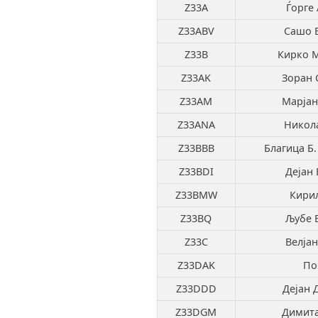
Z33A
Ѓорге
Z33ABV
Сашо 
Z33B
Кирко 
Z33AK
Зоран 
Z33AM
Марјан
Z33ANA
Никол
Z33BBB
Благица Б.
Z33BDI
Дејан 
Z33BMW
Кирил
Z33BQ
Љубе 
Z33C
Велјан
Z33DAK
По
Z33DDD
Дејан 
Z33DGM
Димита