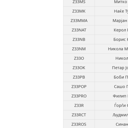
Z33MS
Митко 
Z33MK
Наќе Т
Z33MMA
Марјан
Z33NAT
Керол 
Z33NB
Борис 
Z33NM
Никола М
Z33O
Никол
Z33OK
Петар Ј
Z33PB
Боби П
Z33POP
Сашо 
Z33PRO
Филип 
Z33R
Ѓорѓи 
Z33RCT
Људмил
Z33ROS
Синан