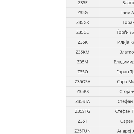
Z35F
Благо
Z35G
Јане 
Z35GK
Гора
Z35GL
Ѓорѓи Љ
Z35K
Илија К
Z35KM
Златко
Z35M
Владимир
Z35O
Горан Т
Z35OSA
Сара Ми
Z35PS
Стојан
Z35STA
Стефан
Z35STG
Стефан Т
Z35T
Озрен
Z35TUN
Андреј 