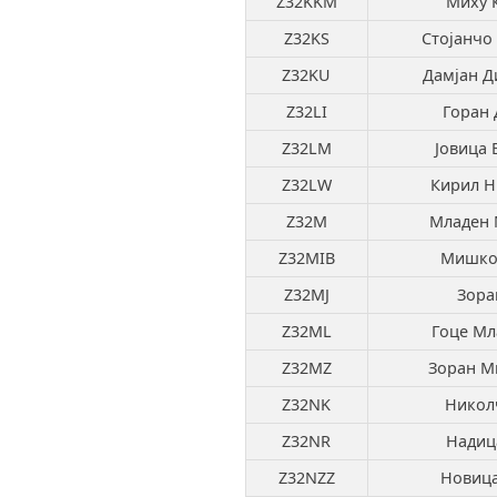
Z32KKM
Миху 
Z32KS
Стојанчо
Z32KU
Дамјан Д
Z32LI
Горан 
Z32LM
Јовица 
Z32LW
Кирил Н
Z32M
Младен 
Z32MIB
Мишко 
Z32MJ
Зора
Z32ML
Гоце Мл
Z32MZ
Зоран М
Z32NK
Никол
Z32NR
Надиц
Z32NZZ
Новица