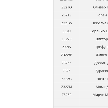
Z32TO
Оливер 
Z32TS
Горан 
Z32TW
Николче 
Z32U
Зоранчо Г
Z32VR
Виктор
Z32W
Трифун
Z32WB
Живко 
Z32XX
Драган 
Z32Z
Здравк
Z32ZG
Злате 
Z32ZM
Моме 
Z32ZP
Мирче М