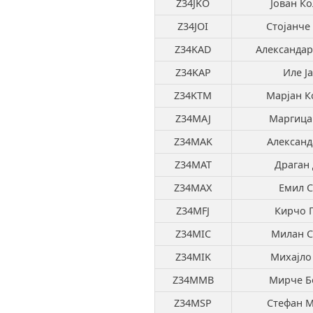
Z34JKO
Јован К
Z34JOI
Стојанче
Z34KAD
Александар
Z34KAP
Иле Ј
Z34KTM
Марјан К
Z34MAJ
Маргица
Z34MAK
Александ
Z34MAT
Драган
Z34MAX
Емил С
Z34MFJ
Кирчо 
Z34MIC
Милан С
Z34MIK
Михајло
Z34MMB
Мирче Б
Z34MSP
Стефан М