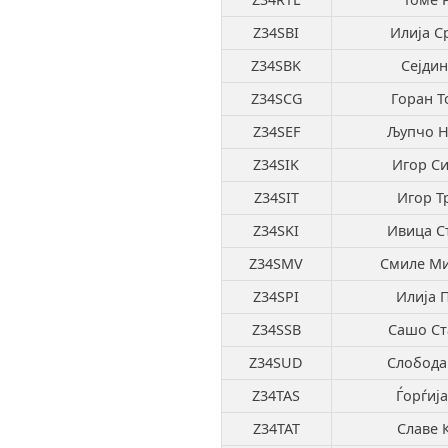
Z34SBI
Илија С
Z34SBK
Сејдин
Z34SCG
Горан Т
Z34SEF
Љупчо Н
Z34SIK
Игор С
Z34SIT
Игор Т
Z34SKI
Ивица С
Z34SMV
Смиле М
Z34SPI
Илија 
Z34SSB
Сашо Ст
Z34SUD
Слобода
Z34TAS
Ѓорѓија
Z34TAT
Славе 