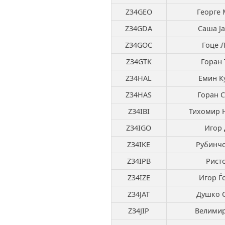
Z34GEO
Георге
Z34GDA
Саша Ј
Z34GOC
Гоце 
Z34GTK
Горан 
Z34HAL
Емин К
Z34HAS
Горан С
Z34IBI
Тихомир 
Z34IGO
Игор 
Z34IKE
Рубинчо
Z34IPB
Рист
Z34IZE
Игор Ѓ
Z34JAT
Душко С
Z34JIP
Велимир