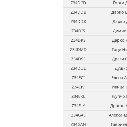
Z34DCD
Ѓорѓи 
Z34DDB
Дарко 
Z34DDK
Дарко 
Z34DIS
Димче
Z34DKS
Дарко 
Z34DMD
Гоце Н
Z34DSS
Драги 
Z34DUL
Душко
Z34ECI
Елена А
Z34EIV
Ивица 
Z34EKL
Љупчо 
Z34FLY
Драган 
Z34GAL
Александ
Z34GAN
Гавриел