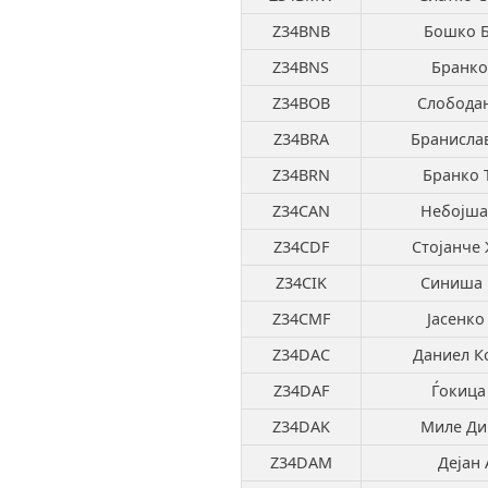
Z34BNB
Бошко 
Z34BNS
Бранко
Z34BOB
Слобода
Z34BRA
Бранисла
Z34BRN
Бранко 
Z34CAN
Небојша
Z34CDF
Стојанче
Z34CIK
Синиша 
Z34CMF
Јасенко
Z34DAC
Даниел К
Z34DAF
Ѓокица
Z34DAK
Миле Ди
Z34DAM
Дејан 