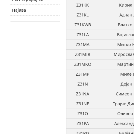
Z31KK
Кирил 
Најава
Z31KL
Аднан 
Z31KWB
Влатко 
Z31LA
Војисла
Z31MA
Митко 
Z31MIR
Миросла
Z31MKO
Мартин
Z31MP
Миле 
Z31N
Дејан
Z31NA
Симеон 
Z31NF
Трајче Ди
Z31O
Оливер
Z31PA
Александ
Z31PD
Билјан