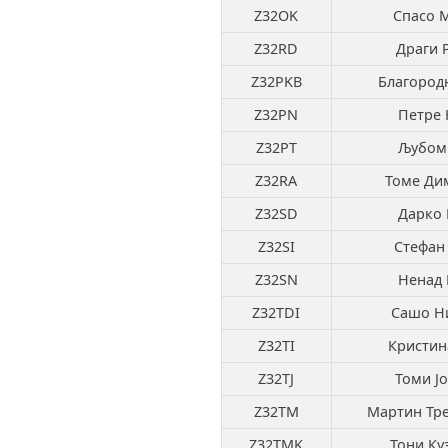
Z32OK
Спасо 
Z32RD
Драги 
Z32PKB
Благород
Z32PN
Петре 
Z32PT
Љубом
Z32RA
Томе Ди
Z32SD
Дарко
Z32SI
Стефан
Z32SN
Ненад
Z32TDI
Сашо Н
Z32TI
Кристин
Z32TJ
Томи Ј
Z32TM
Мартин Тр
Z32TMK
Тони Ку