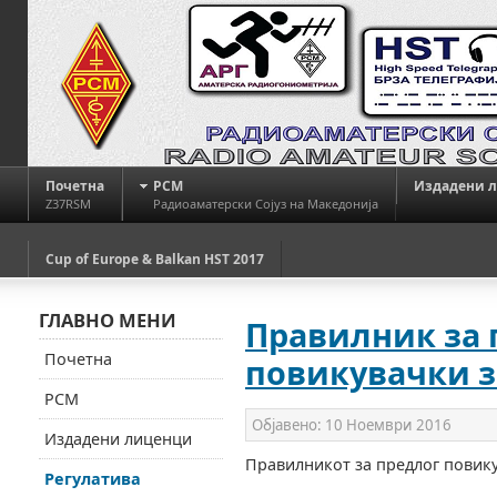
Почетна
РСМ
Издадени 
Z37RSM
Радиоаматерски Сојуз на Македонија
Cup of Europe & Balkan HST 2017
ГЛАВНО МЕНИ
Правилник за 
Почетна
повикувачки 
РСМ
Објавено:
10 Ноември 2016
Издадени лиценци
Правилникот за предлог повику
Регулатива