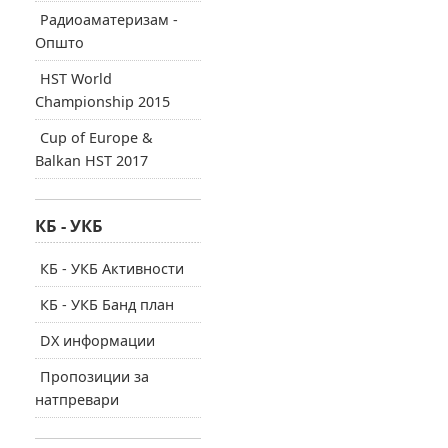
Радиоаматеризам -
Општо
HST World
Championship 2015
Cup of Europe &
Balkan HST 2017
КБ - УКБ
КБ - УКБ Активности
КБ - УКБ Банд план
DX информации
Пропозиции за
натпревари