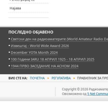
Најава
ПОСЛЕДНО ОБЈАВЕНО
Светски ден на радиоаматерите (World Amateur Radio Da
Извештај - World Wide Award 2026
December YOTA Month 2024
100 Години IARU 18 АПРИЛ 1925 - 18 АПРИЛ 2025
1944 ПРВО ЗАСЕДАНИЕ НА АСНОМ 2024
ВИЕ СТЕ НА:
ПОЧЕТНА
РЕГУЛАТИВА
ПРАВИЛНИК ЗА ПР
Copyright © 2026 Радиоаматер
Овозможено од
5 Net Commun