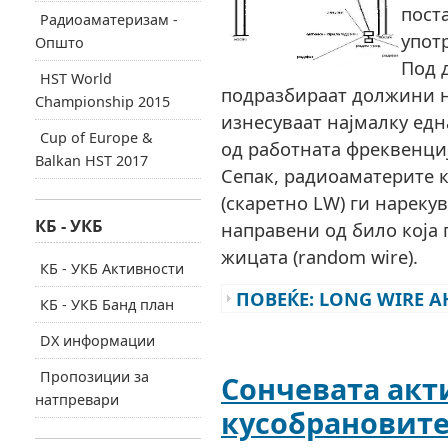
пост
Радиоаматеризам -
упот
Општо
Под 
HST World
подразбираат должини н
Championship 2015
изнесуваат најмалку ед
Cup of Europe &
од работната фреквенциј
Balkan HST 2017
Сепак, радиоаматерите к
(скаретно LW) ги нареку
КБ - УКБ
направени од било која
жицата (random wire).
КБ - УКБ Активности
ПОВЕЌЕ: LONG WIRE А
КБ - УКБ Банд план
DX информации
Пропозиции за
Сончевата акт
натпревари
кусобрановит