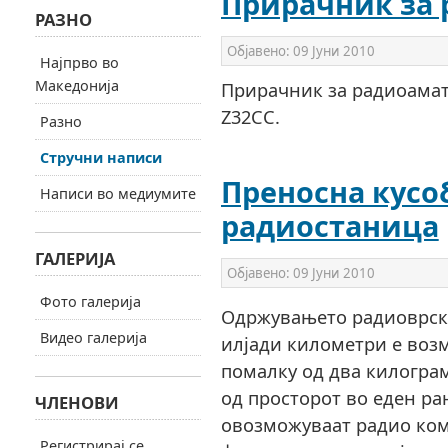
Прирачник за
РАЗНО
Објавено:
09 Јуни 2010
Најпрво во
Македонија
Прирачник за радиоамат
Z32CC.
Разно
Стручни написи
Преносна кусо
Написи во медиумите
радиостаница
ГАЛЕРИЈА
Објавено:
09 Јуни 2010
Фото галерија
Одржувањето радиоврски
Видео галерија
илјади километри е возм
помалку од два килограм
од просторот во еден р
ЧЛЕНОВИ
овозможуваат радио ком
Регистрирај се