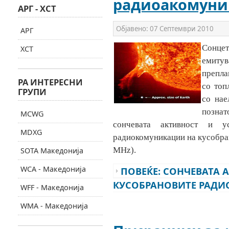
радиоакомуни
АРГ - ХСТ
Објавено:
07 Септември 2010
АРГ
Сонцет
ХСТ
емитув
препла
РА ИНТЕРЕСНИ
со топ
ГРУПИ
со нае
познат
MCWG
сончевата активност и у
MDXG
радиокомуникации на кусобран
MHz)
.
SOTA Македонија
WCA - Македонија
ПОВЕЌЕ: СОНЧЕВАТА 
КУСОБРАНОВИТЕ РАД
WFF - Македонија
WMA - Македонија