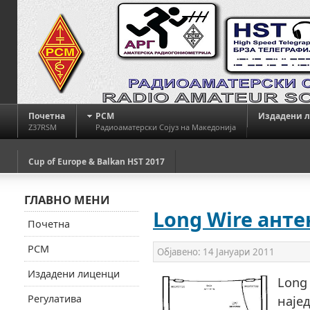
Почетна
РСМ
Издадени 
Z37RSM
Радиоаматерски Сојуз на Македонија
Cup of Europe & Balkan HST 2017
ГЛАВНО МЕНИ
Long Wire анте
Почетна
РСМ
Објавено:
14 Јануари 2011
Издадени лиценци
Long
Регулатива
наје