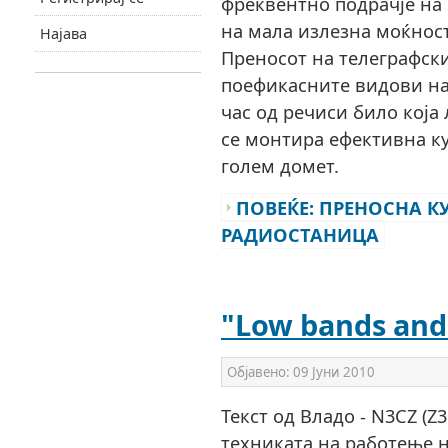
фреквентно подрачје на
на мала излезна моќнос
Најава
Преносот на телеграфски
поефикасните видови на
час од речиси било која
се монтира ефективна к
голем домет.
ПОВЕЌЕ: ПРЕНОСНА 
РАДИОСТАНИЦА
"Low bands and
Објавено:
09 Јуни 2010
Текст од Владо - N3CZ (Z3
техниката на работење 