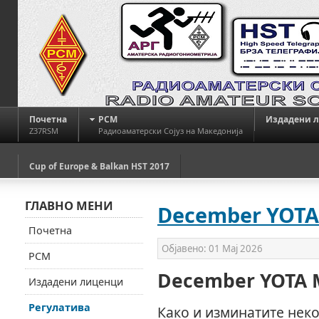
Почетна
РСМ
Издадени 
Z37RSM
Радиоаматерски Сојуз на Македонија
Cup of Europe & Balkan HST 2017
ГЛАВНО МЕНИ
December YOTA
Почетна
Објавено:
01 Мај 2026
РСМ
December YOTA 
Издадени лиценци
Регулатива
Како и изминатите неко