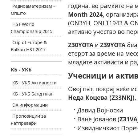
година, во рамките на
Радиоаматеризам -
Општо
Month 2024
, организир
(ON3YH, ONL11943 & ON
HST World
активно учество во пер
Championship 2015
Cup of Europe &
Z30YOTA
и
Z39YOTA
беа 
Balkan HST 2017
етерот за време на мес
младите активисти и ра
КБ - УКБ
Учесници и акти
КБ - УКБ Активности
Овој пат, покрај веќе 
КБ - УКБ Банд план
Неда Коцева (Z33NKJ)
,
DX информации
Давид Војноски
Пропозиции за
Ване Јованов (
Z31VA
натпревари
Извидничкиот Пореч