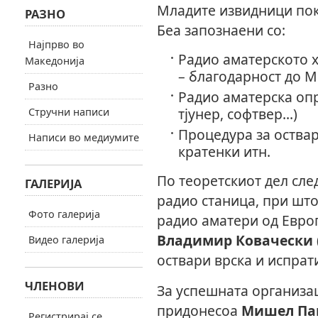
Младите извидници пок
РАЗНО
Беа запознаени со:
Најпрво во
Радио аматерското х
Македонија
– благодарност до М
Разно
Радио аматерска опр
тјунер, софтвер...)
Стручни написи
Процедура за оствар
Написи во медиумите
кратенки итн.
По теоретскиот дел сл
ГАЛЕРИЈА
радио станица, при што
Фото галерија
радио аматери од Евро
Владимир Ковачески 
Видео галерија
оствари врска и испрат
ЧЛЕНОВИ
За успешната организац
придонесоа
Мишел Пав
Регистрирај се