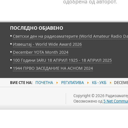
одобрена од авторот.
ПОСЛЕДНО ОБЈАВЕНО
Светски ден на радиоаматерите (World Amateur Radio Da
Извештај - World Wide Award 2026
December YOTA Month 2024
100 Години IARU 18 АПРИЛ 1925 - 18 АПРИЛ 2025
1944 ПРВО ЗАСЕДАНИЕ НА АСНОМ 2024
ВИЕ СТЕ НА:
ПОЧЕТНА
РЕГУЛАТИВА
КБ - УКБ
DECEMB
Copyright © 2026 Радиоаматер
Овозможено од
5 Net Commun