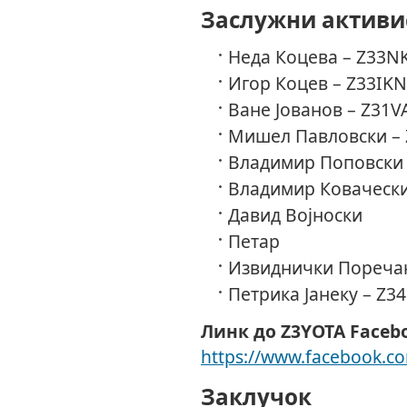
Заслужни активи
Неда Коцева – Z33NK
Игор Коцев – Z33IKN
Ване Јованов – Z31V
Мишел Павловски –
Владимир Поповски 
Владимир Ковачески
Давид Војноски
Петар
Извиднички Поречан
Петрика Јанеку – Z3
Линк до Z3YOTA Faceb
https://www.facebook.c
Заклучок