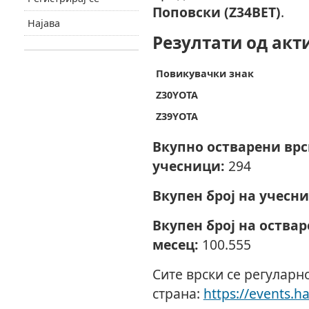
Поповски (Z34BET)
.
Најава
Резултати од акт
Повикувачки знак
Z30YOTA
Z39YOTA
Вкупно остварени вр
учесници:
294
Вкупен број на учесни
Вкупен број на оства
месец:
100.555
Сите врски се регуларн
страна:
https://events.h