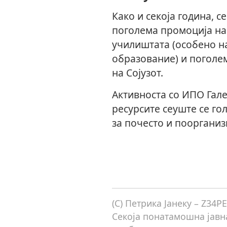
Како и секоја година, с
поголема промоција на
училиштата (особено н
образование) и поголе
на Сојузот.
Активноста со ИПО Гале
ресурсите сеуште се го
за почесто и пооргани
(C) Петрика Јанеку – Z34P
Секоја понатамошна јавна