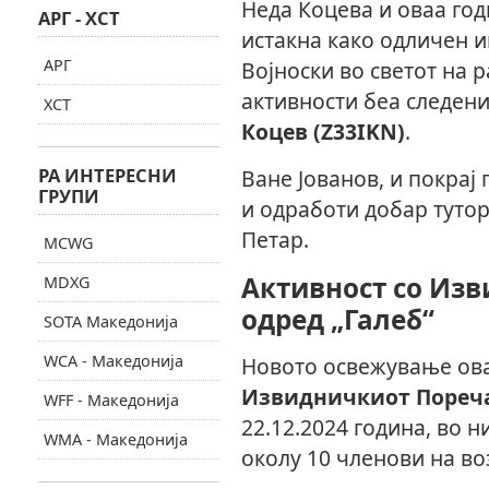
Неда Коцева и оваа год
АРГ - ХСТ
истакна како одличен и
АРГ
Војноски во светот на 
активности беа следен
ХСТ
Коцев (Z33IKN)
.
РА ИНТЕРЕСНИ
Ване Јованов, и покрај
ГРУПИ
и одработи добар тутор
Петар.
MCWG
Активност со Из
MDXG
одред „Галеб“
SOTA Македонија
WCA - Македонија
Новото освежување ова
Извидничкиот Пореча
WFF - Македонија
22.12.2024 година, во 
WMA - Македонија
околу 10 членови на воз