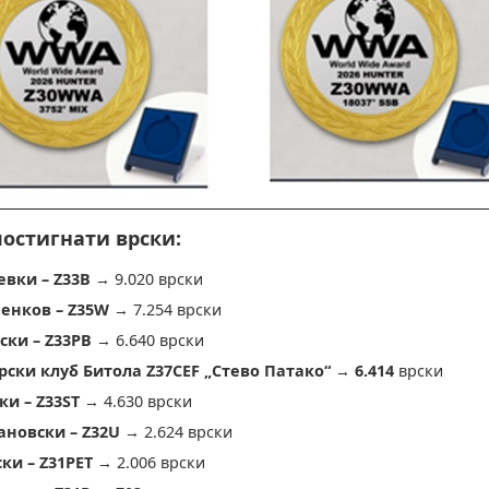
остигнати врски:
вки – Z33B
→ 9.020 врски
енков – Z35W
→ 7.254 врски
ски – Z33PB
→ 6.640 врски
ски клуб Битола Z37CEF „Стево Патако“
→
6.414
врски
ки – Z33ST
→ 4.630 врски
ановски – Z32U
→ 2.624 врски
ки – Z31PET
→ 2.006 врски