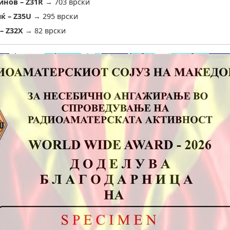
инов – Z31R
→ 703 врски
ќ – Z35U
→ 295 врски
– Z32X
→ 82 врски