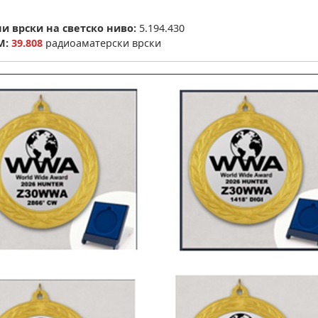
и врски на светско ниво:
5.194.430
М:
39.808
радиоаматерски врски