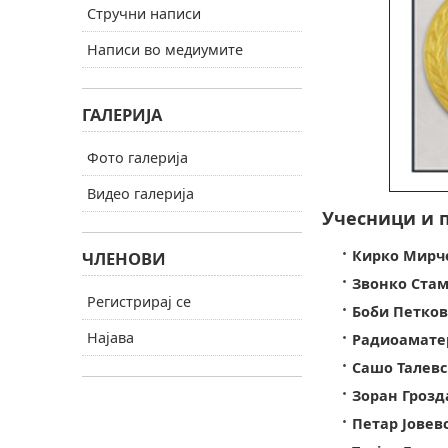
Стручни написи
Написи во медиумите
ГАЛЕРИЈА
Фото галерија
Видео галерија
Учесници и п
Кирко Мирче
ЧЛЕНОВИ
Звонко Стам
Регистрирај се
Боби Петков
Најава
Радиоаматер
Сашо Талевс
Зоран Грозд
Петар Јовевс