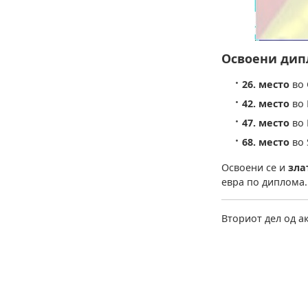
Освоени дипл
26. место
во 
42. место
во 
47. место
во 
68. место
во 
Освоени се и
зла
евра по диплома.
Вториот дел од ак