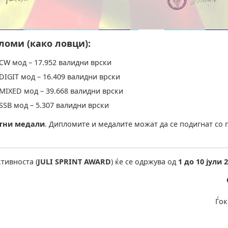
оми (како ловци):
CW мод – 17.952 валидни врски
DIGIT мод – 16.409 валидни врски
MIXED мод – 39.668 валидни врски
SSB мод – 5.307 валидни врски
тни медали
. Дипломите и медалите можат да се подигнат со 
тивноста (
JULI SPRINT AWARD
) ќе се одржува од
1 до 10 јули 
Ѓок