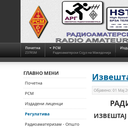
Почетна
РСМ
Изд
Z37RSM
Радиоаматерски Сојуз на Македонија
ГЛАВНО МЕНИ
Извештај
Почетна
Објавено:
01 Мај 
РСМ
РАД
Издадени лиценци
Регулатива
ИЗВЕШТАЈ
Радиоаматеризам - Општо