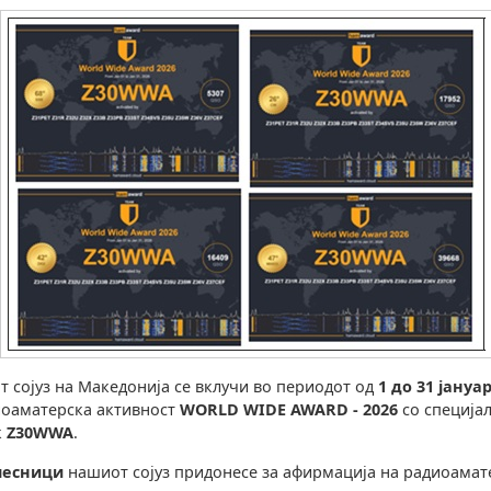
 сојуз на Македонија се вклучи во периодот од
1 до 31 јануа
иоаматерска активност
WORLD WIDE AWARD - 2026
со специја
к
Z30WWA
.
чесници
нашиот сојуз придонесе за афирмација на радиоамат