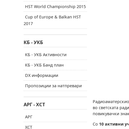
HST World Championship 2015
Cup of Europe & Balkan HST
2017
КБ - УКБ
КБ - УКБ Активности
КБ - УКБ Банд план
DX информации
Пропозиции за натпревари
Радиоаматерскиот
АРГ - ХСТ
во светската рад
повикувачки зна
АРГ
Со
10 активни у
ХСТ