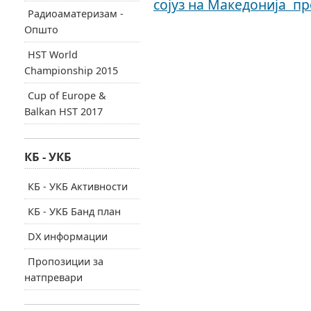
сојуз на Македонија пр
Радиоаматеризам -
Општо
HST World
Championship 2015
Cup of Europe &
Balkan HST 2017
КБ - УКБ
КБ - УКБ Активности
КБ - УКБ Банд план
DX информации
Пропозиции за
натпревари