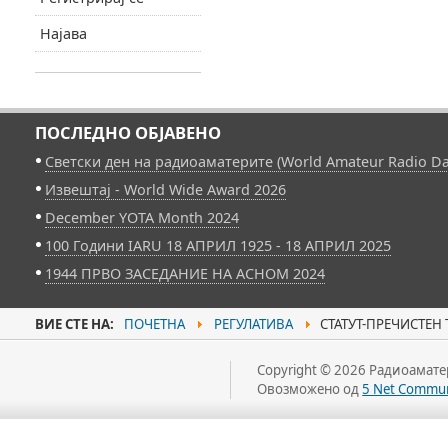
Најава
ПОСЛЕДНО ОБЈАВЕНО
Светски ден на радиоаматерите (World Amateur Radio Da
Извештај - World Wide Award 2026
December YOTA Month 2024
100 Години IARU 18 АПРИЛ 1925 - 18 АПРИЛ 2025
1944 ПРВО ЗАСЕДАНИЕ НА АСНОМ 2024
ВИЕ СТЕ НА:
ПОЧЕТНА
РЕГУЛАТИВА
СТАТУТ-ПРЕЧИСТЕН 
Copyright © 2026 Радиоаматер
Овозможено од
5 Net Commun