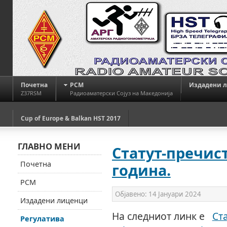
Почетна
РСМ
Издадени 
Z37RSM
Радиоаматерски Сојуз на Македонија
Cup of Europe & Balkan HST 2017
ГЛАВНО МЕНИ
Статут-пречист
Почетна
година.
РСМ
Објавено:
14 Јануари 2024
Издадени лиценци
На следниот линк е
Ст
Регулатива