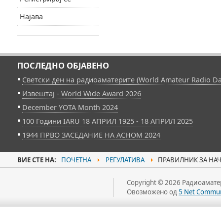
Најава
ПОСЛЕДНО ОБЈАВЕНО
Светски ден на радиоаматерите (World Amateur Radio Da
Извештај - World Wide Award 2026
December YOTA Month 2024
100 Години IARU 18 АПРИЛ 1925 - 18 АПРИЛ 2025
1944 ПРВО ЗАСЕДАНИЕ НА АСНОМ 2024
ВИЕ СТЕ НА:
ПОЧЕТНА
РЕГУЛАТИВА
ПРАВИЛНИК ЗА НАЧ
Copyright © 2026 Радиоаматер
Овозможено од
5 Net Commun