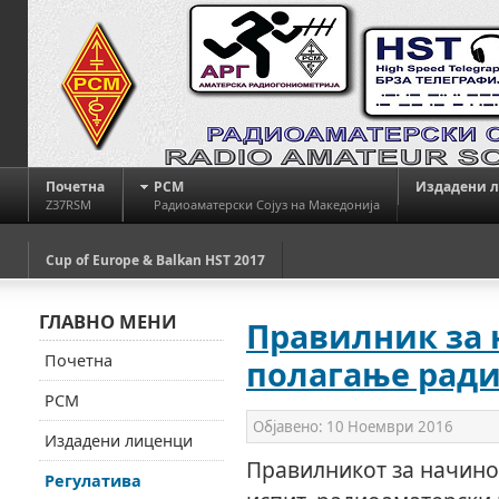
Почетна
РСМ
Издадени 
Z37RSM
Радиоаматерски Сојуз на Македонија
Cup of Europe & Balkan HST 2017
ГЛАВНО МЕНИ
Правилник за 
Почетна
полагање рад
РСМ
Објавено:
10 Ноември 2016
Издадени лиценци
Правилникот за начино
Регулатива