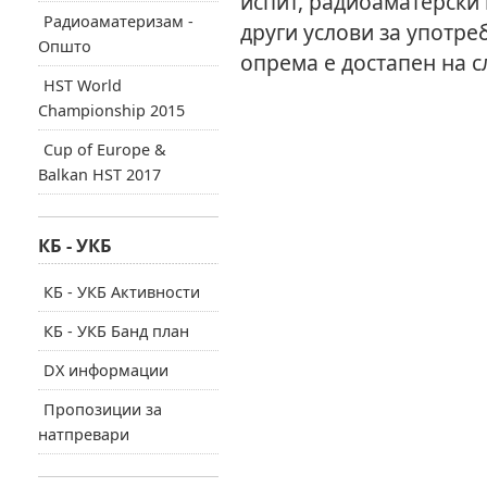
испит, радиоаматерски 
Радиоаматеризам -
други услови за употре
Општо
опрема е достапен на 
HST World
Championship 2015
Cup of Europe &
Balkan HST 2017
КБ - УКБ
КБ - УКБ Активности
КБ - УКБ Банд план
DX информации
Пропозиции за
натпревари