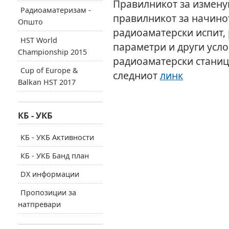
Правилникот за измену
Радиоаматеризам -
правилникот за начино
Општо
радиоаматерски испит,
HST World
параметри и други усло
Championship 2015
радиоаматерски станиц
Cup of Europe &
следниот
линк
Balkan HST 2017
КБ - УКБ
КБ - УКБ Активности
КБ - УКБ Банд план
DX информации
Пропозиции за
натпревари