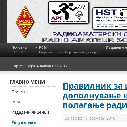
Почетна
РСМ
Издадени 
Z37RSM
Радиоаматерски Сојуз на Македонија
Cup of Europe & Balkan HST 2017
ГЛАВНО МЕНИ
Правилник за
Почетна
дополнување н
РСМ
полагање рад
Издадени лиценци
Објавено:
10 Ноември 2016
Регулатива