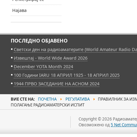
Најава
ПОСЛЕДНО ОБЈАВЕНО
Светски ден на радиоаматерите (World Amateur Radio Da
Извештај - World Wide Award 2026
December YOTA Month 2024
100 Години IARU 18 АПРИЛ 1925 - 18 АПРИЛ 2025
1944 ПРВО ЗАСЕДАНИЕ НА АСНОМ 2024
ВИЕ СТЕ НА:
ПОЧЕТНА
РЕГУЛАТИВА
ПРАВИЛНИК ЗА ИЗ
ПОЛАГАЊЕ РАДИОАМАТЕРСКИ ИСПИТ
Copyright © 2026 Радиоаматер
Овозможено од
5 Net Commun