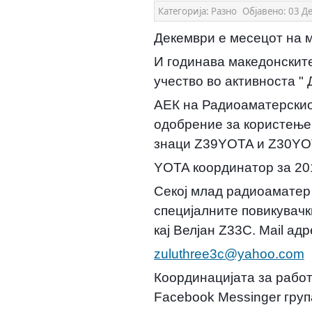
Категорија:
Разно
Објавено:
03 Д
Декември е месецот на 
И годинава македонскит
учество во активноста "
АЕК на Радиоаматерскиот
одобрение за користење 
знаци Z39YOTA и Z30YO
YOTA координатор за 201
Секој млад радиоаматер к
специјалните повикувачк
кај Велјан Z33C. Mail адр
zuluthree3c@yahoo.com
Координацијата за работ
Facebook Messinger груп