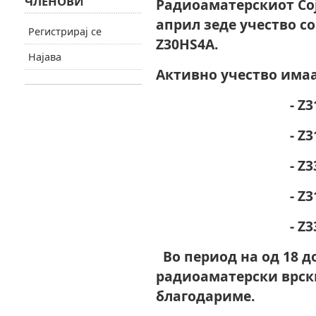
ЧЛЕНОВИ
Радиоаматерскиот Сој
април зеде учество с
Регистрирај се
Z30HS4A.
Најава
Активно учество има
- Z31NA – Си
- Z31RM – То
- Z33PB – Бо
- Z31R – Тра
- Z33B – Кир
Во период на од 18 д
радиоаматерски врски
благодариме.