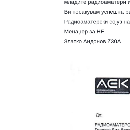
младите радиоаматери и
Ви посакувам успешна ра
Радиоаматерски сојуз н
Менаџер за HF
Златко Андонов Z30A