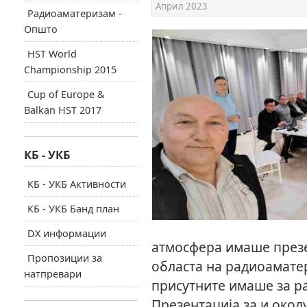
Април 2023
Радиоаматеризам -
Општо
HST World
Championship 2015
Cup of Europe &
Balkan HST 2017
КБ - УКБ
КБ - УКБ Активности
КБ - УКБ Банд план
DX информации
атмосфера имаше презе
Пропозиции за
областа на радиоамате
натпревари
присутните имаше за ра
Презентација за и окол