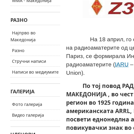
WMA - Македонија
РАЗНО
Најпрво во
На
18
април, го
Македонија
на радиоаматерите од це
Разно
Париз, се форм
ирала
Ин
Стручни написи
радиоаматерите (
IARU
– 
Написи во медиумите
Union).
По тој повод РАДИ
ГАЛЕРИЈА
МАКЕДОНИЈА , во чест
регион во 1925 година
Фото галерија
американската ARRL,
Видео галерија
посвети еднонедлна а
повикувачки знак во 