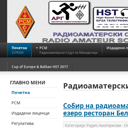
Почетна
РСМ
Издадени 
Z37RSM
Радиоаматерски Сојуз на Македонија
Cup of Europe & Balkan HST 2017
ГЛАВНО МЕНИ
Радиоаматерски
Почетна
РСМ
Собир на радиоам
езеро ресторан Бе
Издадени лиценци
Регулатива
Категорија:
Радио Аматеризам - 