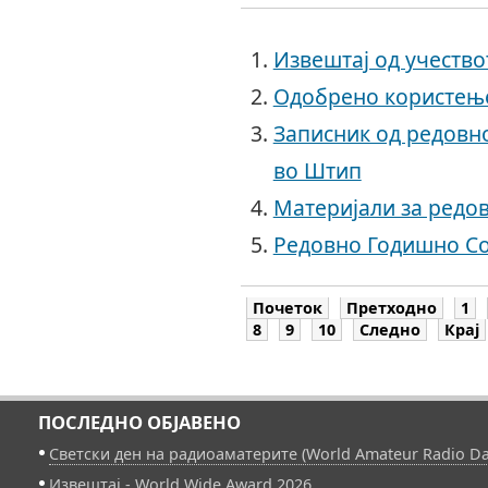
Извештај од учество
Одобрено користењ
Записник од редовн
во Штип
Материјали за редо
Редовно Годишно С
Почеток
Претходно
1
8
9
10
Следно
Крај
ПОСЛЕДНО ОБЈАВЕНО
Светски ден на радиоаматерите (World Amateur Radio Da
Извештај - World Wide Award 2026