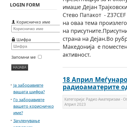
LOGIN FORM
имаше Дејан Трајковски
Стево Патакот - Z37CEF
на оваа тема произлег
Корисничко име
на присутните.Присутни
страна на Дејан.Во руб
Шифра
Македонија е поместен
активност.
Запомни ме
18 Април Меѓунаро
Ја заборавивте
радиоаматерите од
вашата шифра?
Категорија:
Радио Аматеризам - 
Го заборавивте
Април 2023
вашето корисничко
име?
Зачленување