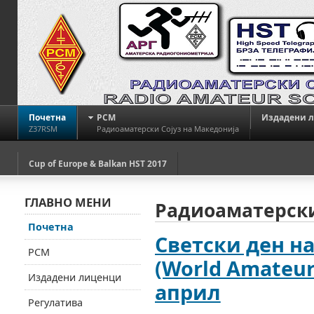
Почетна
РСМ
Издадени 
Z37RSM
Радиоаматерски Сојуз на Македонија
Cup of Europe & Balkan HST 2017
ГЛАВНО МЕНИ
Радиоаматерски
Почетна
Светски ден н
РСМ
(World Amateur 
Издадени лиценци
април
Регулатива