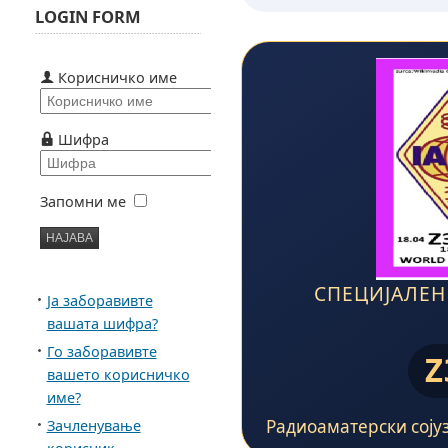
LOGIN FORM
Корисничко име
Шифра
Запомни ме
СПЕЦИЈАЛЕН
Ја заборавивте
вашата шифра?
Го заборавивте
Z
вашето корисничко
име?
Радиоаматерски сојуз
Зачленување