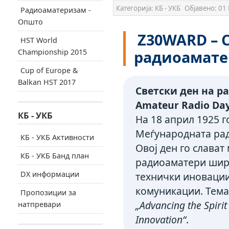
Категорија:
КБ - УКБ
Објавено:
01 
Радиоаматеризам -
Општо
Z30WARD – С
HST World
Championship 2015
радиоамате
Cup of Europe &
Balkan HST 2017
Светски ден на р
Amateur Radio Day
КБ - УКБ
На 18 април 1925 г
Меѓународната рад
КБ - УКБ Активности
Овој ден го слава
КБ - УКБ Банд план
радиоаматери ширу
DX информации
технички иновации
комуникации. Темат
Пропозиции за
„Advancing the Spiri
натпревари
Innovation“
.