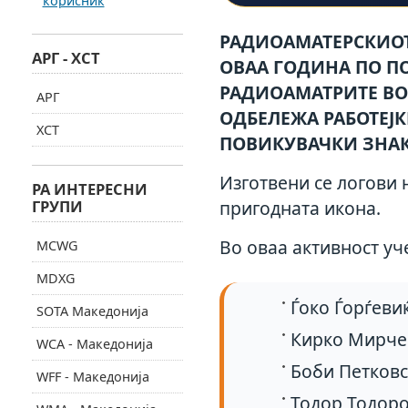
корисник
РАДИОАМАТЕРСКИОТ
АРГ - ХСТ
ОВАА ГОДИНА ПО П
РАДИОАМАТРИТЕ ВО 
АРГ
ОДБЕЛЕЖА РАБОТЕЈ
ХСТ
ПОВИКУВАЧКИ ЗНАК
Изготвени се логови 
РА ИНТЕРЕСНИ
ГРУПИ
пригодната икона.
Во оваа активност уч
MCWG
MDXG
Ѓоко Ѓорѓеви
SOTA Македонија
Кирко Мирче
WCA - Македонија
Боби Петковс
WFF - Македонија
Тодор Тодоро