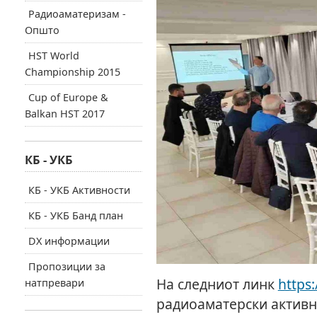
Радиоаматеризам -
Општо
HST World
Championship 2015
Cup of Europe &
Balkan HST 2017
КБ - УКБ
КБ - УКБ Активности
КБ - УКБ Банд план
DX информации
Пропозиции за
На следниот линк
https:
натпревари
радиоаматерски актив