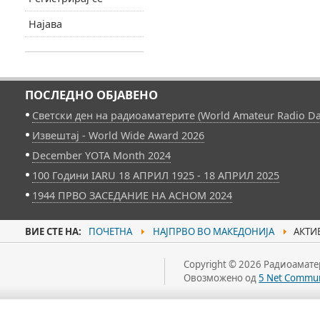
Најава
ПОСЛЕДНО ОБЈАВЕНО
Светски ден на радиоаматерите (World Amateur Radio Da
Извештај - World Wide Award 2026
December YOTA Month 2024
100 Години IARU 18 АПРИЛ 1925 - 18 АПРИЛ 2025
1944 ПРВО ЗАСЕДАНИЕ НА АСНОМ 2024
ВИЕ СТЕ НА:
ПОЧЕТНА
НАЈПРВО ВО МАКЕДОНИЈА
АКТИВ
Copyright © 2026 Радиоаматер
Овозможено од
5 Net Commun