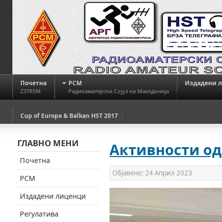
Почетна
РСМ
Издадени 
Z37RSM
Радиоаматерски Сојуз на Македонија
Cup of Europe & Balkan HST 2017
ГЛАВНО МЕНИ
Активности од 
Почетна
Објавено:
24 Април 2023
РСМ
Издадени лиценци
Регулатива