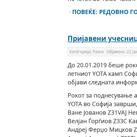
ПОВЕЌЕ: РЕДОВНО Г
Пријавени учесниц
Категорија:
Разно
Објавено:
22 Ј
До 20.01.2019 беше рок
летниот YOTA камп Софи
објави следната инфор
Рокот за поднесување а
YOTA во Софија заврши,
Ване Јованов Z31VAJ Не
Велјан Ѓорѓиов Z33C К
Андреј Ферџо Мицков Z