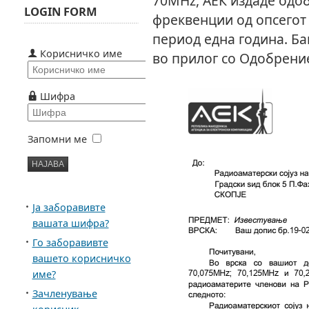
70MHz, АЕК издаде одо
LOGIN FORM
фреквенции од опсегот
период една година. Ба
Корисничко име
во прилог со Одобрени
Шифра
Запомни ме
Ја заборавивте
вашата шифра?
Го заборавивте
вашето корисничко
име?
Зачленување