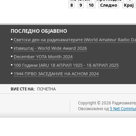
8
9
10
Следно
Крај
ПОСЛЕДНО ОБЈАВЕНО
Светски ден на радиоаматерите (World Amateur Radio Da
Извештај - World Wide Award 2026
December YOTA Month 2024
100 Години IARU 18 АПРИЛ 1925 - 18 АПРИЛ 2025
1944 ПРВО ЗАСЕДАНИЕ НА АСНОМ 2024
ВИЕ СТЕ НА:
ПОЧЕТНА
Copyright © 2026 Радиоаматер
Овозможено од
5 Net Commun