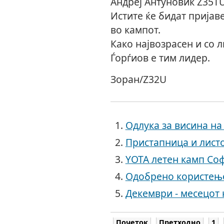
Андреј Антуновиќ Z35T
Истите ќе бидат пријав
во кампот.
Како највозрасен и со л
Ѓорѓиов е тим лидер.
Зоран/Z32U
Одлука за висина н
Пристапница и листо
YOTA летен камп Соф
Одобрено користењ
Декември - месецот 
Почеток
Претходно
1