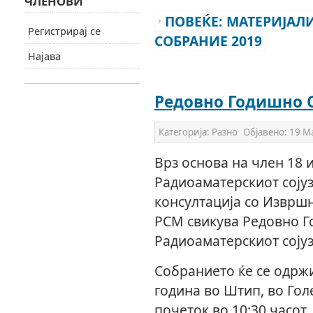
ЧЛЕНОВИ
ПОВЕЌЕ: МАТЕРИЈАЛ
Регистрирај се
СОБРАНИЕ 2019
Најава
Редовно Годишно 
Категорија:
Разно
Објавено:
19 М
Врз основа на член 18 и
Радиоаматерскиот сојуз
консултација со Извршн
РСМ свикува Редовно 
Радиоаматерскиот сојуз
Собранието ќе се одржи
година во Штип, во Гол
почеток во 10:30 часот.