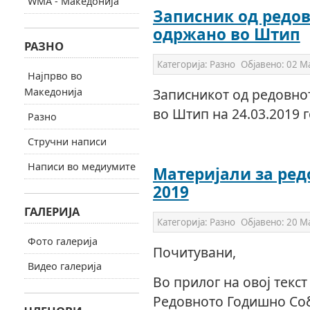
WMA - Македонија
Записник од редо
одржано во Штип
РАЗНО
Категорија:
Разно
Објавено:
02 М
Најпрво во
Македонија
Записникот од редовн
во Штип на 24.03.2019 
Разно
Стручни написи
Написи во медиумите
Материјали за ре
2019
ГАЛЕРИЈА
Категорија:
Разно
Објавено:
20 М
Фото галерија
Почитувани,
Видео галерија
Во прилог на овој текст
Редовното Годишно Со