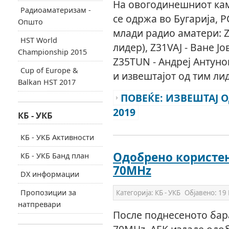
На овогодинешниот кам
Радиоаматеризам -
се одржа во Бугарија, 
Општо
млади радио аматери: Z
HST World
лидер), Z31VAJ - Ване Ј
Championship 2015
Z35TUN - Андреј Антуно
Cup of Europe &
и извештајот од тим лид
Balkan HST 2017
ПОВЕЌЕ: ИЗВЕШТАЈ 
2019
КБ - УКБ
КБ - УКБ Активности
Одобрено користе
КБ - УКБ Банд план
70MHz
DX информации
Пропозиции за
Категорија:
КБ - УКБ
Објавено:
19 
натпревари
После поднесеното бар