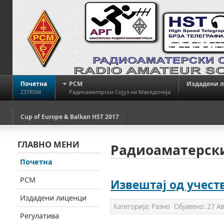
Почетна
РСМ
Издадени 
Z37RSM
Радиоаматерски Сојуз на Македонија
Cup of Europe & Balkan HST 2017
ГЛАВНО МЕНИ
Радиоаматерски
Почетна
РСМ
Извештај од учест
Издадени лиценци
Категорија:
Разно
Објавено:
27 Ав
Регулатива