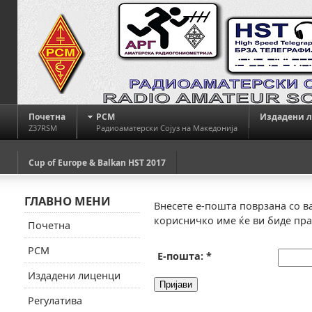
Почетна
РСМ
Издадени 
Z37RSM
Радиоаматерски Сојуз на Македонија
Cup of Europe & Balkan HST 2017
ГЛАВНО МЕНИ
Внесете е-пошта поврзана со в
корисничко име ќе ви биде пра
Почетна
РСМ
Е-пошта:
*
Издадени лиценци
Пријави
Регулатива