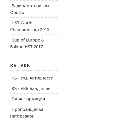
Радиоаматеризам -
Општо
HST World
Championship 2015
Cup of Europe &
Balkan HST 2017
КБ - УКБ
КБ - УКБ Активности
КБ - УКБ Банд план
DX информации
Пропозиции за
натпревари