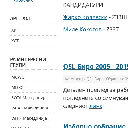
корисник
КАНДИДАТУРИ
Жарко Колевски
- Z33IH
АРГ - ХСТ
Миле Кокотов
- Z33T
АРГ
ХСТ
РА ИНТЕРЕСНИ
ГРУПИ
QSL Биро 2005 - 201
MCWG
Категорија:
QSL Биро
Објавено:
0
MDXG
Детален преглед за раб
погледнете со симнувањ
SOTA Македонија
следниот
линк
.
WCA - Македонија
WFF - Македонија
Изборно собрание