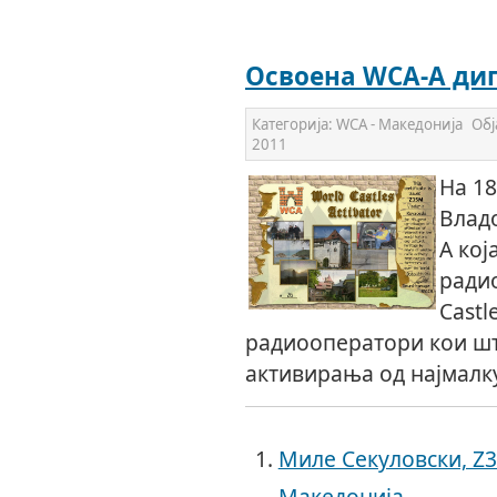
Освоена WCA-A ди
Категорија:
WCA - Македонија
Обј
2011
На 18
Владо
A кој
ради
Castl
радиооператори кои шт
активирања од најмалку
Миле Секуловски, Z3
Македонија