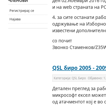
ден 02.ноември 2016 го
ЧЛЕНОВИ
и на web страната на Р
Регистрирај се
4. за сите останати раб
Најава
одржување на Изборнот
известени дополнителн
со почит
Звонко Стаменков/Z35
QSL биро 2005 - 200
Категорија:
QSL Биро
Објавено:
1
Детален преглед за раб
микрософт ексел может
од атачментот кој е во 