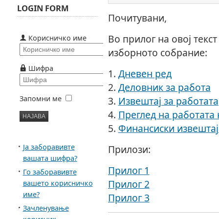
LOGIN FORM
Почитувани,
Во прилог на овој текст
Корисничко име
изборното собрание:
Шифра
1.
Дневен ред
2.
Деловник за работа
Запомни ме
3.
Извештај за работата
4.
Преглед на работата 
5.
Финансиски извештај
Ја заборавивте
Прилози:
вашата шифра?
Прилог 1
Го заборавивте
Прилог 2
вашето корисничко
име?
Прилог 3
Зачленување