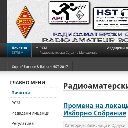
Почетна
РСМ
Издадени 
Z37RSM
Радиоаматерски Сојуз на Македонија
Cup of Europe & Balkan HST 2017
ГЛАВНО МЕНИ
Радиоаматерски
Почетна
РСМ
Промена на локаци
Изборно Собрание
Издадени лиценци
Регулатива
Категорија:
Записници и Одлуки