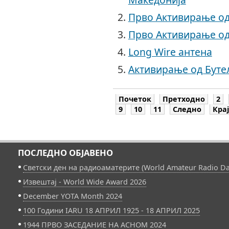
Прво Активирање од
Прво Активирање од
Long Wire антена
Активирање од Бутел
Почеток
Претходно
2
9
10
11
Следно
Крај
ПОСЛЕДНО ОБЈАВЕНО
Светски ден на радиоаматерите (World Amateur Radio Da
Извештај - World Wide Award 2026
December YOTA Month 2024
100 Години IARU 18 АПРИЛ 1925 - 18 АПРИЛ 2025
1944 ПРВО ЗАСЕДАНИЕ НА АСНОМ 2024