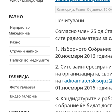
WMA - Македонија
Категорија:
Разно
Објавено:
16 О
РАЗНО
Почитувани
Најпрво во
Согласно член 25 од Ст
Македонија
сите радиоаматери за с
Разно
1. Изборното Собрание
Стручни написи
20.ноември 2016 годин
Написи во медиумите
2. Сите заинтересиран
на организацијата, сво
ГАЛЕРИЈА
на
radioamaterskisojuz
01.ноември 2016 годин
Фото галерија
Видео галерија
3. Кандидатурите и раб
Собрание ќе бидат дост