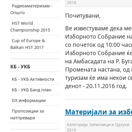
2016
Радиоаматеризам -
Општо
Почитувани,
HST World
Ве известуваме дека м
Championship 2015
Изборното Собрание на
Cup of Europe &
со почеток од 10:00 час
Balkan HST 2017
Изборното Собрание ќе
на Амбасадата на Р. Буг
КБ - УКБ
Промената настана, од
туризам ќе има некои с
КБ - УКБ Активности
денот - 20.11.2016 год.
КБ - УКБ Банд план
DX информации
Материјали за изб
Пропозиции за
натпревари
Категорија:
Записници и Одлуки
2016