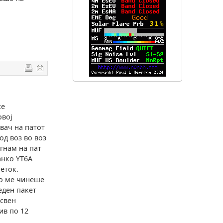
се
овој
вач на патот
од воз во воз
ргнам на пат
анко YT6A
петок.
то ме чинеше
еден пакет
освен
ив по 12