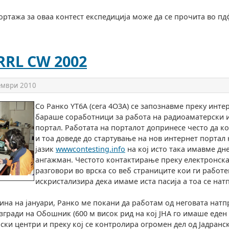
ртажа за оваа контест експедиција може да се прочита во пд
RRL CW 2002
ември 2010
Со Ранко YT6A (сега 4O3A) се запознавме преку инте
бараше соработници за работа на радиоаматерски 
портал. Работата на порталот допринесе често да к
и тоа доведе до стартување на нов интернет портал 
јазик
wwwcontesting.info
на кој исто така имавме дн
ангажман. Честото контактирање преку електронск
разговори во врска со веб страниците кои ги работ
искристализира дека имаме иста пасија а тоа се нат
ина на јануари, Ранко ме покани да работам од неговата нат
изгради на Обошник (600 м висок рид на кој ЈНА го имаше еден
ски центри и преку кој се контролира огромен дел од Јадранс