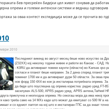
 пораката бев пресреќен бидејки цел живот сонував да работа
ерна опрема и големи антенски системи и веднаш одговорив 
ртажа за оваа контест експедиција може да се прочита во пд
010
ември 2010
Последниот викенд во август месец беше ново искуство за Др
(Z32XX) кој неколку години живее и работи во Канзас - САД. Н
- K0RU да активираат повеке каунти (области) во Kansas qso p
согласи и планот беше направен. За 2 дена според планот тр
поминат 1700 км и да активираат дури 50 области. За оваа при
нов форд 150 4Х4 во кое ја инсталираа потребната опрема. За
да биде што поуспешна од опрема користеа: радио уред FT-85
засилувач ALS-500, APRS радио уред, APRS антена,Tarheel HP
 друга приклучна и неопходна опрема. Но секогаш мора да има некој про
и како треба само на 14 МХз каде што можат да емитуват со 500 W а на
имаат и со едниот лаптоп на кој што е инсталиран ГПС за да знаат точно