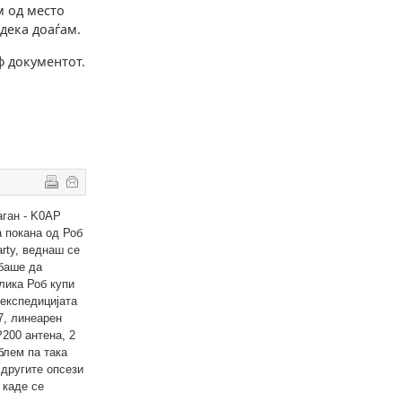
м од место
дека доаѓам.
ф документот.
аган - K0AP
а покана од Роб
arty, веднаш се
ебаше да
лика Роб купи
 експедицијата
7, линеарен
200 антена, 2
блем па така
 другите опсези
 каде се