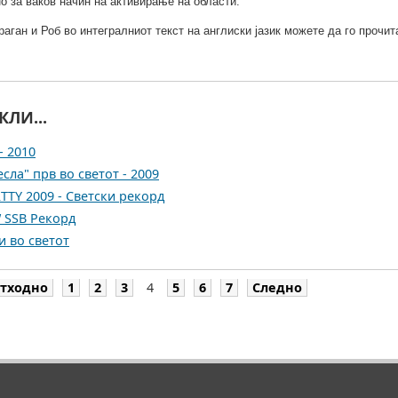
но за ваков начин на активирање на области.
аган и Роб во интегралниот текст на англиски јазик можете да го прочи
КЛИ...
- 2010
сла" прв во светот - 2009
TY 2009 - Светски рекорд
 SSB Рекорд
и во светот
тходно
1
2
3
4
5
6
7
Следно