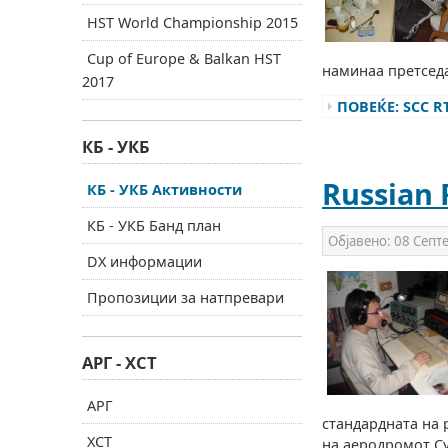
HST World Championship 2015
Cup of Europe & Balkan HST
наминаа претседа
2017
ПОВЕЌЕ: SCC RT
КБ - УКБ
Russian
КБ - УКБ Активности
КБ - УКБ Банд план
Објавено:
08 Септ
DX информации
Пропозиции за натпревари
АРГ - ХСТ
АРГ
стандардната на 
ХСТ
на аеродромот Су