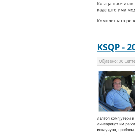
Кога ја прочитав
каде што има мод
Комплетната репо
KSQP - 2
Објавено:
06 Септ
лаптоп компјутери и
линеарецот им работ
исклучува, проблем 