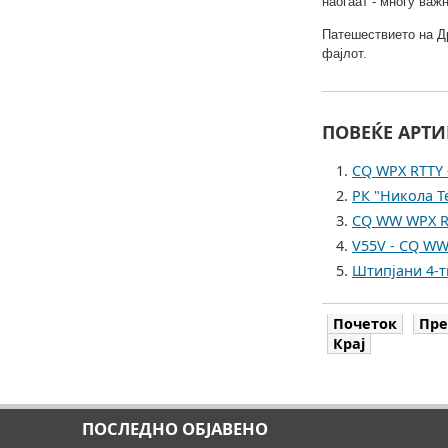
наоѓаат - многу важ
Патешествието на Др
фајлот.
ПОВЕЌЕ АРТИ
CQ WPX RTTY 
РК "Никола Те
CQ WW WPX RT
V55V - CQ WW
Штипјани 4-т
Почеток
Пре
Крај
ПОСЛЕДНО ОБЈАВЕНО