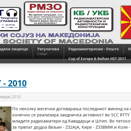
адени лиценци
Регулатива
Радиоаматеризам - Општо
H
Статут
Cup of Europe & Balkan HST 2017
 - 2010
ември 2010
По неколку месечни договарања последниот викенд на 
конечно се реализира заедничка активност во SCC RTTY 
младите радиоаматери од Кавадарци и Штип. Во петоко
за првпат дојдоа Вељан - Z32AJA, Кире - Z33BMW и Коле 