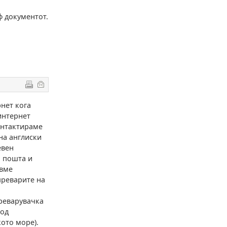
ф документот.
рнет кога
интернет
онтактираме
на англиски
евен
а пошта и
евме
преварите на
преварувачка
 од
кото море).