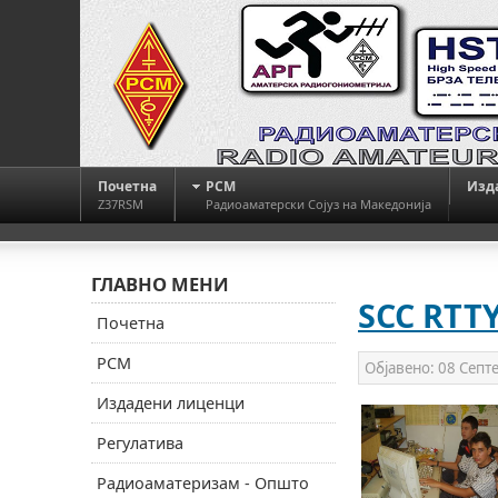
Почетна
РСМ
Изд
Z37RSM
Радиоаматерски Сојуз на Македонија
ГЛАВНО МЕНИ
SCC RTTY
Почетна
РСМ
Објавено:
08 Септ
Издадени лиценци
Регулатива
Радиоаматеризам - Општо