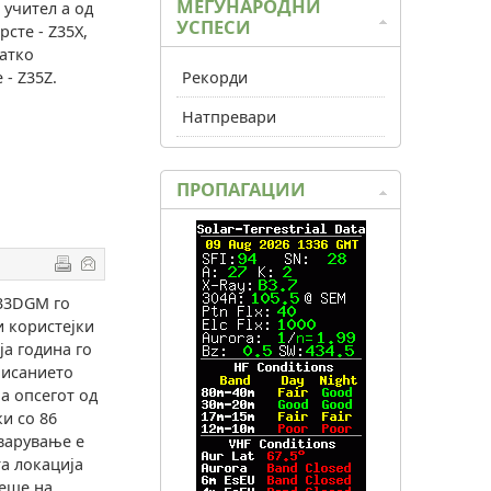
МЕЃУНАРОДНИ
 учител а од
УСПЕСИ
рсте - Z35X,
ратко
- Z35Z.
Рекорди
Натпревари
ПРОПАГАЦИИ
33DGM го
и користејки
ја година го
писанието
а опсегот од
и со 86
еварување е
та локација
теше на