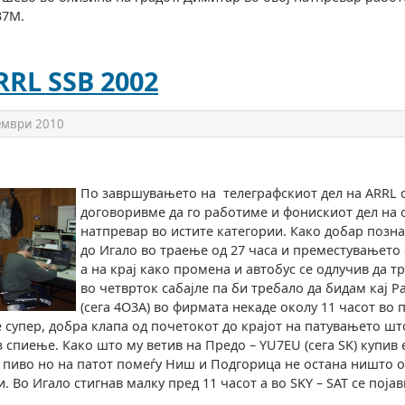
37M.
RRL SSB 2002
ември 2010
По завршувањето на телеграфскиот дел на ARRL 
договоривме да го работиме и фонискиот дел на 
натпревар во истите категории. Како добар позна
до Игало во траење од 27 часа и преместувањето 
а на крај како промена и автобус се одлучив да т
во четврток сабајле па би требало да бидам кај Р
(сега 4O3A) во фирмата некаде околу 11 часот во 
супер, добра клапа од почетокот до крајот на патувањето ш
з спиење. Како што му ветив на Предо – YU7EU (сега SK) купив 
пиво но на патот помеѓу Ниш и Подгорица не остана ништо 
 Во Игало стигнав малку пред 11 часот а во SKY – SAT се појав