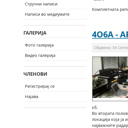
Стручни написи
Комплетната репо
Написи во медиумите
4O6A - A
ГАЛЕРИЈА
Фото галерија
Објавено:
06 Септ
Видео галерија
ЧЛЕНОВИ
Регистрирај се
Најава
кб.
Во втората полов
локација која ја 
најважните радар