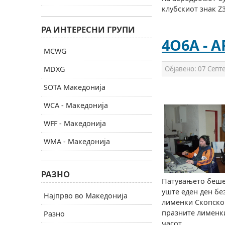
клубскиот знак Z
РА ИНТЕРЕСНИ ГРУПИ
4O6A - A
MCWG
MDXG
Објавено:
07 Септ
SOTA Македонија
WCA - Македонија
WFF - Македонија
WMA - Македонија
РАЗНО
Патувањето беше 
уште еден ден бе
Најпрво во Македонија
лименки Скопско 
празните лименки.
Разно
часот.