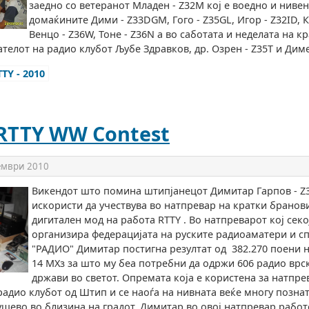
заедно со ветеранот Младен - Z32M кој е воедно и нивен
домаќините Дими - Z33DGM, Гого - Z35GL, Игор - Z32ID, К
Венцо - Z36W, Тоне - Z36N а во саботата и неделата на к
телот на радио клубот Љубе Здравков, др. Озрен - Z35T и Диме 
TY - 2010
 RTTY WW Contest
ември 2010
Викендот што помина штипјанецот Димитар Гарпов - Z
искористи да учествува во натпревар на кратки бранов
дигитален мод на работа RTTY . Во натпреварот кој секо
организира федерацијата на руските радиоаматери и с
"РАДИО" Димитар постигна резултат од 382.270 поени н
14 МХз за што му беа потребни да одржи 606 радио врск
држави во светот. Опремата која е користена за натпр
радио клубот од Штип и се наоѓа на нивната веќе многу позна
шево во близина на градот. Димитар во овој натпревар рабо