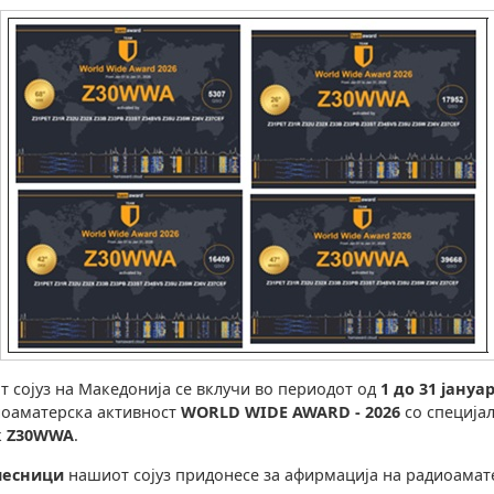
 сојуз на Македонија се вклучи во периодот од
1 до 31 јануа
иоаматерска активност
WORLD WIDE AWARD - 2026
со специја
к
Z30WWA
.
чесници
нашиот сојуз придонесе за афирмација на радиоамат