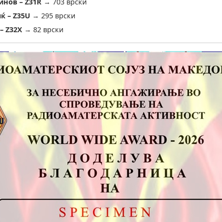
инов – Z31R
→ 703 врски
ќ – Z35U
→ 295 врски
– Z32X
→ 82 врски