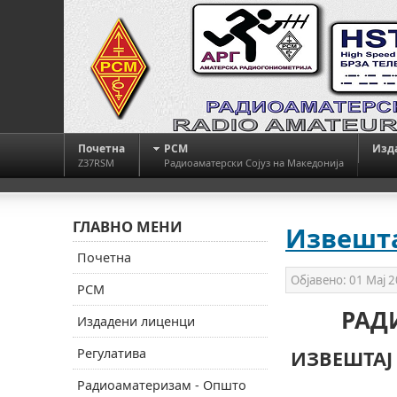
Почетна
РСМ
Изд
Z37RSM
Радиоаматерски Сојуз на Македонија
ГЛАВНО МЕНИ
Извештај
Почетна
Објавено:
01 Мај 
РСМ
РАД
Издадени лиценци
Регулатива
ИЗВЕШТАЈ
Радиоаматеризам - Општо