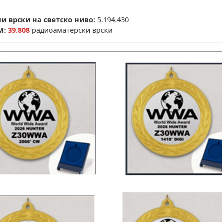
и врски на светско ниво:
5.194.430
М:
39.808
радиоаматерски врски