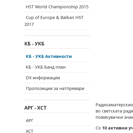
HST World Championship 2015
Cup of Europe & Balkan HST
2017
КБ - УКБ
КБ - УКБ Активности
КБ - УКБ Банд план
DX информации
Пропозиции за натпревари
Радиоаматерскиот
АРГ - ХСТ
во светската рад
повикувачки зна
АРГ
Со
10 активни у
ХСТ