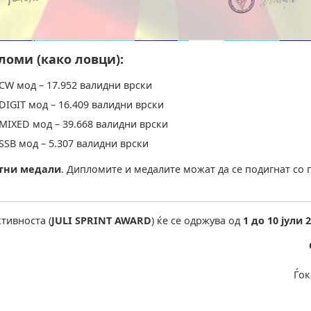
оми (како ловци):
CW мод – 17.952 валидни врски
DIGIT мод – 16.409 валидни врски
MIXED мод – 39.668 валидни врски
SSB мод – 5.307 валидни врски
тни медали
. Дипломите и медалите можат да се подигнат со 
тивноста (
JULI SPRINT AWARD
) ќе се одржува од
1 до 10 јули 
Ѓок