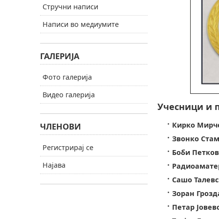
Стручни написи
Написи во медиумите
ГАЛЕРИЈА
Фото галерија
Видео галерија
Учесници и п
Кирко Мирче
ЧЛЕНОВИ
Звонко Стам
Регистрирај се
Боби Петков
Најава
Радиоаматер
Сашо Талевс
Зоран Грозд
Петар Јовевс