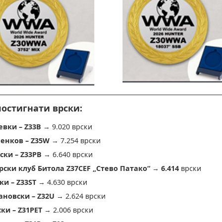
остигнати врски:
вки – Z33B
→ 9.020 врски
енков – Z35W
→ 7.254 врски
ски – Z33PB
→ 6.640 врски
ски клуб Битола Z37CEF „Стево Патако“
→
6.414
врски
ки – Z33ST
→ 4.630 врски
ановски – Z32U
→ 2.624 врски
ки – Z31PET
→ 2.006 врски