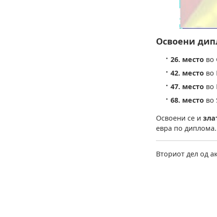
Освоени дипл
26. место
во 
42. место
во 
47. место
во 
68. место
во 
Освоени се и
зла
евра по диплома.
Вториот дел од ак