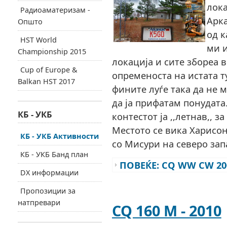
лока
Радиоаматеризам -
Арка
Општо
од к
HST World
ми и
Championship 2015
локација и сите збореа 
Cup of Europe &
опременоста на истата т
Balkan HST 2017
фините луѓе така да не 
да ја прифатам понудата.
КБ - УКБ
контестот ја ,,летнав,, з
Местото се вика Харисон
КБ - УКБ Активности
со Мисури на северо зап
КБ - УКБ Банд план
ПОВЕЌЕ: CQ WW CW 200
DX информации
Пропозиции за
натпревари
CQ 160 M - 2010