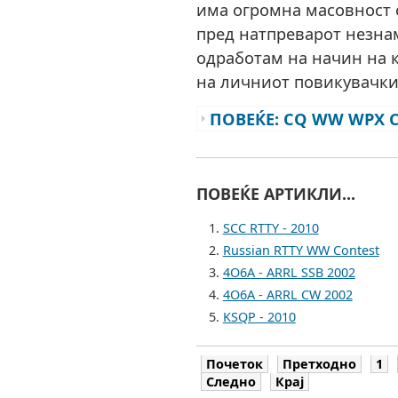
има огромна масовност о
пред натпреварот незнам
одработам на начин на 
на личниот повикувачки 
ПОВЕЌЕ: CQ WW WPX C
ПОВЕЌЕ АРТИКЛИ...
SCC RTTY - 2010
Russian RTTY WW Contest
4O6A - ARRL SSB 2002
4O6A - ARRL CW 2002
KSQP - 2010
Почеток
Претходно
1
Следно
Крај