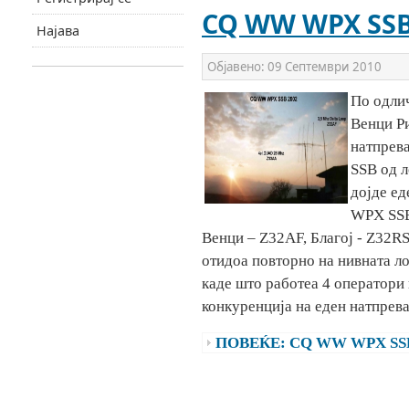
CQ WW WPX SSB 
Најава
Објавено:
09 Септември 2010
По одлич
Венци Ри
натпрев
SSB од л
дојде е
WPX SSB.
Венци – Z32AF, Благој - Z32RS
отидоа повторно на нивната ло
каде што работеа 4 оператори
конкуренција на еден натпрева
ПОВЕЌЕ: CQ WW WPX SSB 