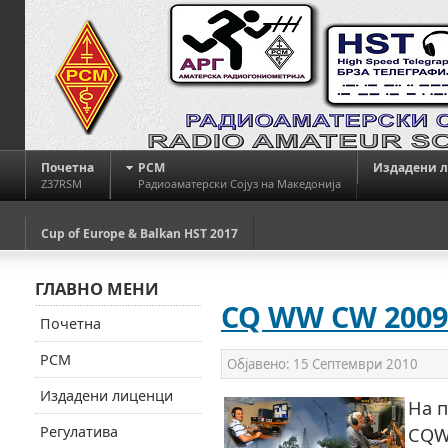
Почетна
РСМ
Издадени 
Z37RSM
Радиоаматерски Сојуз на Македонија
Cup of Europe & Balkan HST 2017
ГЛАВНО МЕНИ
CQ WW CW 2009
Почетна
РСМ
Објавено:
15 Септември 2010
Издадени лиценци
На п
Регулатива
CQW