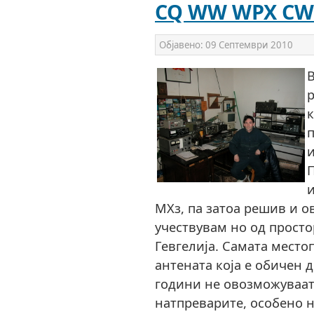
CQ WW WPX CW 
Објавено:
09 Септември 2010
В
р
к
п
и
П
и
МХз, па затоа решив и о
учествувам но од просто
Гевгелија. Самата место
антената која е обичен 
години не овозможуваат
натпреварите, особено н