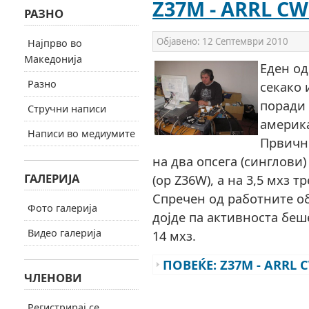
Z37M - ARRL CW
РАЗНО
Објавено:
12 Септември 2010
Најпрво во
Македонија
Еден од
Разно
секако 
поради 
Стручни написи
америк
Написи во медиумите
Првичн
на два опсега (синглови)
ГАЛЕРИЈА
(op Z36W), а на 3,5 мхз 
Спречен од работните о
Фото галерија
дојде па активноста беш
Видео галерија
14 мхз.
ПОВЕЌЕ: Z37M - ARRL 
ЧЛЕНОВИ
Регистрирај се