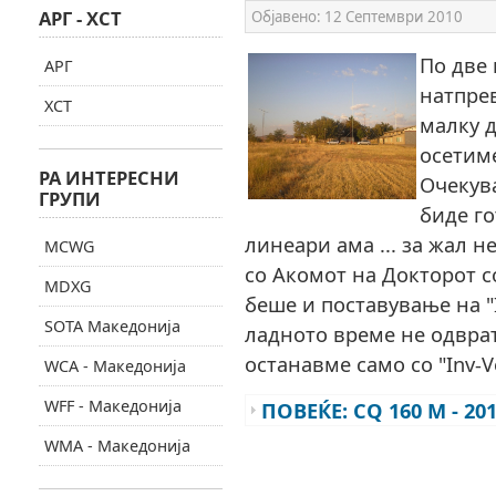
АРГ - ХСТ
Објавено:
12 Септември 2010
По две 
АРГ
натпре
ХСТ
малку д
осетиме
РА ИНТЕРЕСНИ
Очекува
ГРУПИ
биде г
линеари ама ... за жал н
MCWG
со Акомот на Докторот с
MDXG
беше и поставување на "I
SOTA Македонија
ладното време не одврат
останавме само со "Inv-V
WCA - Македонија
WFF - Македонија
ПОВЕЌЕ: CQ 160 M - 20
WMA - Македонија