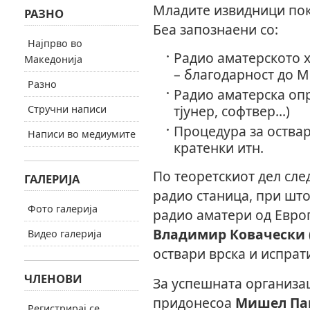
Младите извидници пок
РАЗНО
Беа запознаени со:
Најпрво во
Радио аматерското х
Македонија
– благодарност до М
Разно
Радио аматерска опр
тјунер, софтвер...)
Стручни написи
Процедура за оствар
Написи во медиумите
кратенки итн.
По теоретскиот дел сл
ГАЛЕРИЈА
радио станица, при што
Фото галерија
радио аматери од Евро
Владимир Ковачески 
Видео галерија
оствари врска и испрат
ЧЛЕНОВИ
За успешната организац
придонесоа
Мишел Пав
Регистрирај се