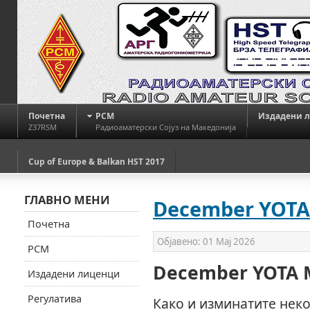
Почетна
РСМ
Издадени 
Z37RSM
Радиоаматерски Сојуз на Македонија
Cup of Europe & Balkan HST 2017
ГЛАВНО МЕНИ
December YOTA
Почетна
Објавено:
01 Мај 2026
РСМ
December YOTA 
Издадени лиценци
Регулатива
Како и изминатите неко