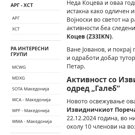
Неда Коцева и оваа год
АРГ - ХСТ
истакна како одличен и
АРГ
Војноски во светот на 
активности беа следен
ХСТ
Коцев (Z33IKN)
.
РА ИНТЕРЕСНИ
Ване Јованов, и покрај
ГРУПИ
и одработи добар тутор
Петар.
MCWG
Активност со Из
MDXG
одред „Галеб“
SOTA Македонија
WCA - Македонија
Новото освежување ова
Извидничкиот Пореча
WFF - Македонија
22.12.2024 година, во 
WMA - Македонија
околу 10 членови на воз