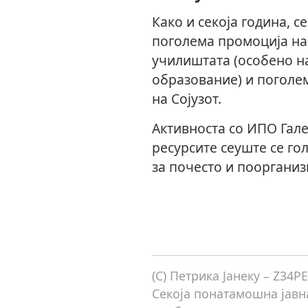
Како и секоја година, с
поголема промоција на
училиштата (особено н
образование) и поголе
на Сојузот.
Активноста со ИПО Гале
ресурсите сеуште се го
за почесто и пооргани
(C) Петрика Јанеку – Z34P
Секоја понатамошна јавна