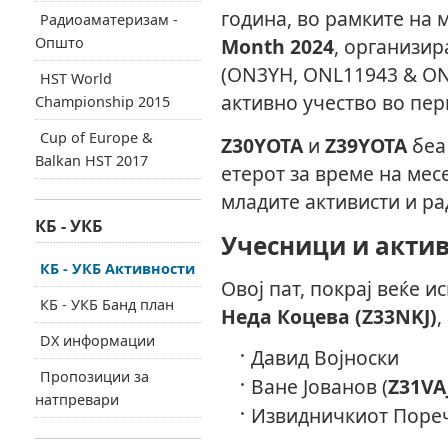
година, во рамките на
Радиоаматеризам -
Општо
Month 2024
, организир
(ON3YH, ONL11943 & ON
HST World
активно учество во пер
Championship 2015
Cup of Europe &
Z30YOTA
и
Z39YOTA
беа 
Balkan HST 2017
етерот за време на мес
младите активисти и ра
КБ - УКБ
Учесници и акти
КБ - УКБ Активности
Овој пат, покрај веќе 
КБ - УКБ Банд план
Неда Коцева (Z33NKJ)
,
DX информации
Давид Војноски
Пропозиции за
Ване Јованов (
Z31VA
натпревари
Извидничкиот Пореч