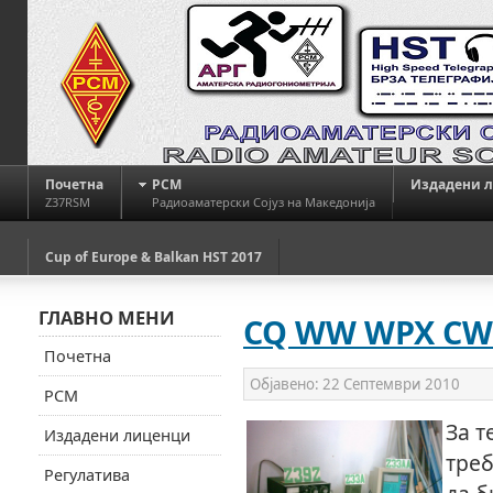
Почетна
РСМ
Издадени 
Z37RSM
Радиоаматерски Сојуз на Македонија
Cup of Europe & Balkan HST 2017
ГЛАВНО МЕНИ
CQ WW WPX CW 2
Почетна
Објавено:
22 Септември 2010
РСМ
За т
Издадени лиценци
треб
Регулатива