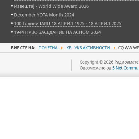
Извештај - World Wide Award 2026
December YOTA Month 2024
100 Години IARU 18 АПРИЛ 1925 - 18 АПРИЛ 2025
1944 ПРВО ЗАСЕДАНИЕ НА АСНОМ 2024
ВИЕ СТЕ НА:
ПОЧЕТНА
КБ - УКБ АКТИВНОСТИ
CQ WW WPX
Copyright © 2026 Радиоаматер
Овозможено од
5 Net Commun