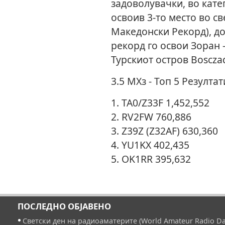
задоволувачки, во катег
освоив 3-то место во св
Македонски Рекорд), до
рекорд го освои Зоран 
Турскиот остров Bosczada
3.5 MХз - Топ 5 Резултат
1. TA0/Z33F 1,452,552
2. RV2FW 760,886
3. Z39Z (Z32AF) 630,360
4. YU1KX 402,435
5. OK1RR 395,632
ПОСЛЕДНО ОБЈАВЕНО
Светски ден на радиоаматерите (World Amateur Radio Da