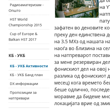
да б
Радиоаматеризам -
на Y
Општо
натп
HST World
пату
Championship 2015
зафатен во деновите ко
преку ден единствена 
Cup of Europe &
Balkan HST 2017
на 3.5 МХз од нашата н
наоѓа во близина на се
на натпреварот постави
КБ - УКБ
за мене резервиран дел
КБ - УКБ Активности
фонискиот дел на овој
КБ - УКБ Банд план
разлика од фонискиот 
месец) кога времето бе
DX информации
беше одлично, последен
Пропозиции за
моравме да бидеме мно
натпревари
локацијата врие од зми