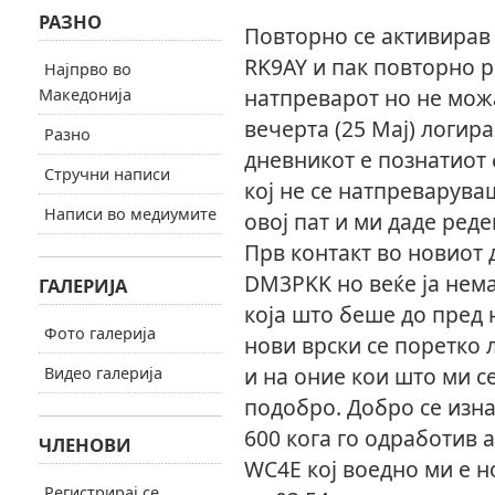
РАЗНО
Повторно се активирав 
RK9AY и пак повторно pi
Најпрво во
натпреварот но не можа
Македонија
вечерта (25 Мај) логир
Разно
дневникот е познатиот
Стручни написи
кој не се
натпреварува
Написи во медиумите
овој пат и ми даде реде
Прв контакт во новиот 
DM3PKK но веќе ја нем
ГАЛЕРИЈА
која што беше до пред н
Фото галерија
нови врски се поретко 
и на оние кои што ми с
Видео галерија
подобро. Добро се изна
600 кога го одработив 
ЧЛЕНОВИ
WC4E кој воедно ми е 
Регистрирај се