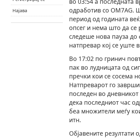
во 03:54 а последната в
одработив со OM7AG. Ш
Најава
период од годината веќ
опсег и нема што да се 
следеше нова пауза до 
натпревар кој се уште в
Во 17:02 по гринич пов
пак во лудницата од с
пречки кои се сосема н
Натпреварот го заврши
последен во дневникот 
дека последниот час од
беа множители меѓу ко
итн.
Објавените резултати о