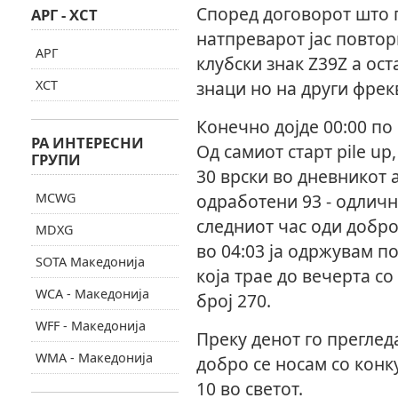
Според договорот што 
АРГ - ХСТ
натпреварот јас повтор
АРГ
клубски знак Z39Z а ос
ХСТ
знаци но на други фрек
Конечно дојде 00:00 по
РА ИНТЕРЕСНИ
Од самиот старт pile u
ГРУПИ
30 врски во дневникот 
MCWG
одработени 93 - одличн
следниот час оди добро
MDXG
во 04:03 ја одржувам п
SOTA Македонија
која трае до вечерта с
WCA - Македонија
број 270.
WFF - Македонија
Преку денот го преглед
WMA - Македонија
добро се носам со конк
10 во светот.