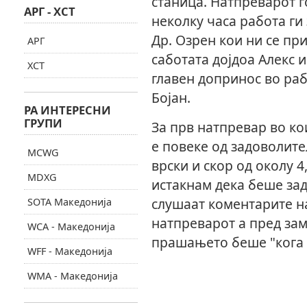
станица. Натпреварот г
АРГ - ХСТ
неколку часа работа ги 
Др. Озрен кои ни се при
АРГ
саботата дојдоа Алекс и
ХСТ
главен допринос во раб
Бојан.
РА ИНТЕРЕСНИ
ГРУПИ
За прв натпревар во ко
е повеке од задоволите
MCWG
врски и скор од околу 
MDXG
истaкнам дека беше зад
слушaат коментарите на
SOTA Македонија
натпреварот а пред за
WCA - Македонија
прашањето беше "кога 
WFF - Македонија
WMA - Македонија