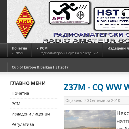
Почетна
РСМ
Издадени 
Z37RSM
Радиоаматерски Сојуз на Македонија
Cup of Europe & Balkan HST 2017
ГЛАВНО МЕНИ
Z37M - CQ WW W
Почетна
Објавено:
20 Септември 2010
РСМ
Неко
Издадени лиценци
натп
Регулатива