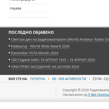
Најава
ПОСЛЕДНО ОБЈАВЕНО
Светски ден на радиоаматерите (World Amateur Radio Da
Извештај - World Wide Award 2026
December YOTA Month 2024
100 Години IARU 18 АПРИЛ 1925 - 18 АПРИЛ 2025
1944 ПРВО ЗАСЕДАНИЕ НА АСНОМ 2024
ВИЕ СТЕ НА:
ПОЧЕТНА
КБ - УКБ АКТИВНОСТИ
Z37M - CQ
Copyright © 2026 Радиоаматер
Овозможено од
5 Net Commun