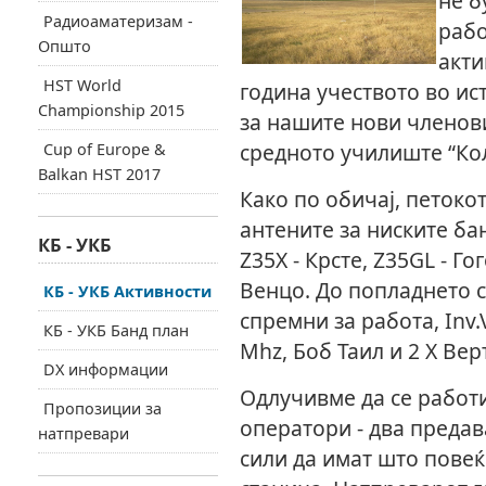
не б
Радиоаматеризам -
рабо
Општо
акти
HST World
година учеството во ис
Championship 2015
за нашите нови членов
средното училиште “Кол
Cup of Europe &
Balkan HST 2017
Како по обичај, петокот
антените за ниските ба
КБ - УКБ
Z35X - Крсте, Z35GL - Г
Венцо. До попладнето с
КБ - УКБ Активности
спремни за работа, Inv.V
КБ - УКБ Банд план
Mhz, Боб Таил и 2 X Вер
DX информации
Одлучивме да се работи
Пропозиции за
оператори - два предав
натпревари
сили да имат што повеќ