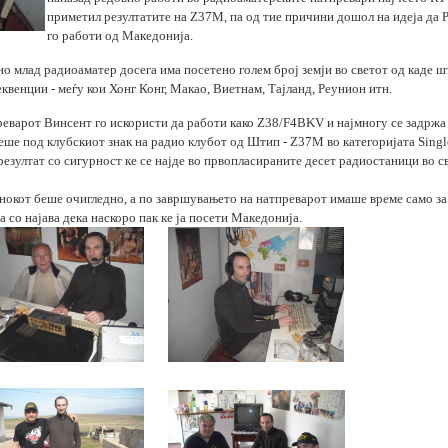
приметил резултатите на
Z37M
, па од тие причини дошол на идеја да 
го работи од Македонија.
о млад радиоаматер досега има посетено голем број земји во светот од каде ш
венции - меѓу кои Хонг Конг, Макао, Виетнам, Тајланд, Реунион итн.
реварот Винсент го искористи да работи како
Z38/F4BKV
и најмногу се задржа
еше под клубскиот знак на радио клубот од Штип
- Z37M
во категоријата
Singl
езултат со сигурност ке се најде во првопласираните десет радиостаници во св
нокот беше очигледно, а по завршувањето на натпреварот имаше време само за
 со најава дека наскоро пак ке ја посети Македонија.