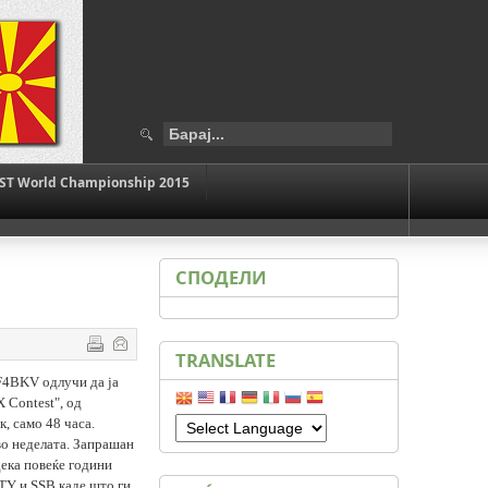
ST World Championship 2015
СПОДЕЛИ
TRANSLATE
F4BKV
одлучи да ја
X Contest",
од
, само 48 часа.
во неделата. Запрашан
дека повеќе години
TY
и
SSB
каде што ги