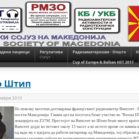
адени лиценци
Регулатива
Радиоаматеризам - Општо
H
Статут
Cup of Europe & Balkan HST 2017
о Штип
ември 2010
По неколку месечни договарања францускиот радиоаматер Винсент
-
посети Македонија. Главна цел на посетата беше учество во
"Russia D
локацијата на
Z37M.
Престојот на Винсент во Штип беше многу краток
Винсент дојде во петокот околу 15 часот а во истото време си замина 
од каде му е идејата да работи натпревар од Македонија, тој објасни 
наназад редовно работи во радиоаматерските натпревари најчесто
RT