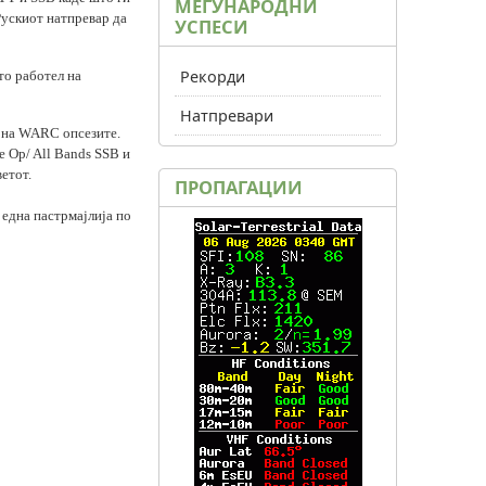
МЕЃУНАРОДНИ
Рускиот натпревар да
УСПЕСИ
Рекорди
то работел на
Натпревари
 на
WARC
опсезите
.
e Op/ All Bands SSB
и
етот.
ПРОПАГАЦИИ
 една пастрмајлија по