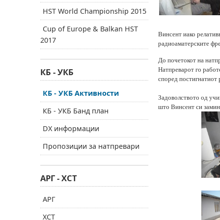
HST World Championship 2015
Cup of Europe & Balkan HST
Винсент иако релативн
2017
радиоаматерските фрек
До почетокот на натп
Натпреварот го работ
КБ - УКБ
според постигнатиот р
КБ - УКБ Активности
Задоволството од учи
што Винсент си замина
КБ - УКБ Банд план
DX информации
Пропозиции за натпревари
АРГ - ХСТ
АРГ
ХСТ