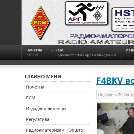
Почетна
РСМ
Изд
Z37RSM
Радиоаматерски Сојуз на Македонија
ГЛАВНО МЕНИ
F4BKV в
Почетна
Објавено:
20 Септ
РСМ
Издадени лиценци
Регулатива
Радиоаматеризам - Општо