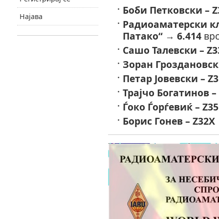
Боби Петковски – Z
Најава
Радиоаматерски кл
Патако“
→
6.414
врс
Сашо Талевски – Z3
Зоран Гроздановск
Петар Јовевски – Z
Трајчо Богатинов –
Ѓоко Ѓорѓевиќ – Z3
Борис Гонев – Z32X