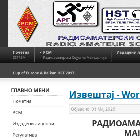
Почетна
РСМ
Издадени 
Z37RSM
Радиоаматерски Сојуз на Македонија
Cup of Europe & Balkan HST 2017
ГЛАВНО МЕНИ
Извештај - Wor
Почетна
Објавено:
01 Мај 2026
РСМ
РАДИОАМАТ
Издадени лиценци
МА
Регулатива