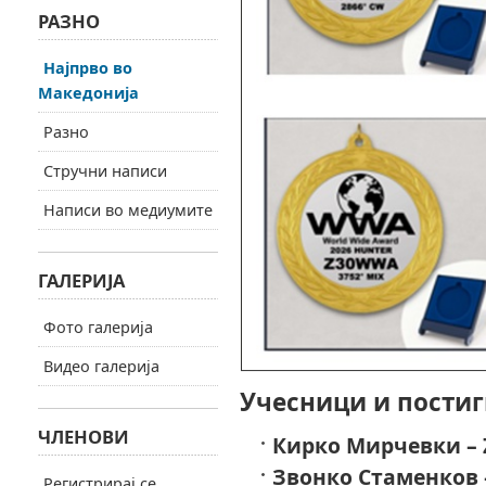
РАЗНО
Најпрво во
Македонија
Разно
Стручни написи
Написи во медиумите
ГАЛЕРИЈА
Фото галерија
Видео галерија
Учесници и постиг
ЧЛЕНОВИ
Кирко Мирчевки – 
Звонко Стаменков 
Регистрирај се