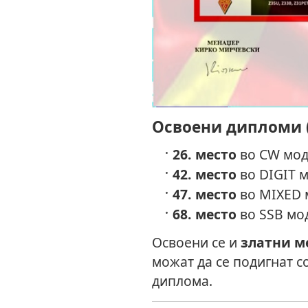
Освоени дипломи (
26. место
во CW мод 
42. место
во DIGIT м
47. место
во MIXED м
68. место
во SSB мод
Освоени се и
златни м
можат да се подигнат с
диплома.