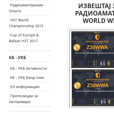
ИЗВЕШТАЈ 
Радиоаматеризам -
Општо
РАДИОАМАТ
WORLD WI
HST World
Championship 2015
Cup of Europe &
Balkan HST 2017
КБ - УКБ
КБ - УКБ Активности
КБ - УКБ Банд план
DX информации
Пропозиции за
натпревари