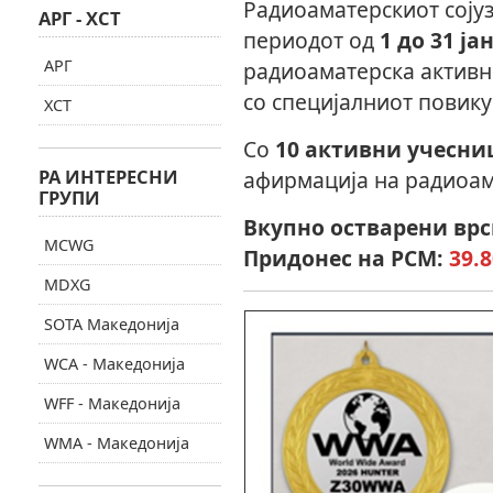
Радиоаматерскиот сојуз
АРГ - ХСТ
периодот од
1 до 31 ј
АРГ
радиоаматерска актив
со специјалниот повик
ХСТ
Со
10 активни учесни
РА ИНТЕРЕСНИ
афирмација на радиоам
ГРУПИ
Вкупно остварени врс
MCWG
Придонес на РСМ:
39.
MDXG
SOTA Македонија
WCA - Македонија
WFF - Македонија
WMA - Македонија