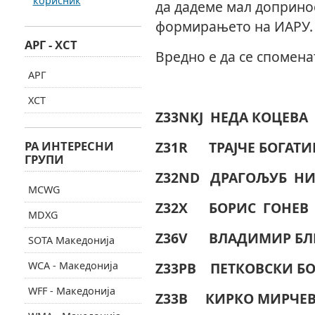
корисник
да дадеме мал доприно
формирањето на ИАРУ.
АРГ - ХСТ
Вредно е да се спомена
АРГ
ХСТ
Z33NKJ
НЕДА К
РА ИНТЕРЕСНИ
Z31R
ТРАЈЧЕ БО
ГРУПИ
Z32ND
ДРАГОЉУБ 
MCWG
Z32X
БОРИС
MDXG
Z36V
ВЛАДИМИР БЛ
SOTA Македонија
WCA - Македонија
Z33PB
ПЕТКОВСК
WFF - Македонија
Z33B
КИРКО МИ