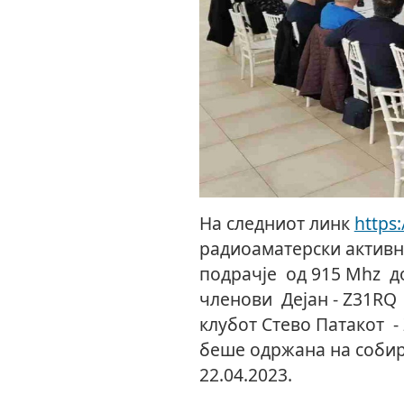
На следниот линк
https:
радиоаматерски актив
подрачје од 915 Mhz д
членови Дејан - Z31RQ
клубот Стево Патакот -
беше одржана на собир
22.04.2023.