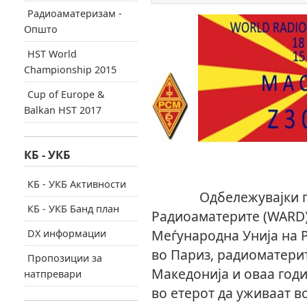
Радиоаматеризам -
Општо
HST World
Championship 2015
Cup of Europe &
Balkan HST 2017
КБ - УКБ
КБ - УКБ Активности
Одбележувајки го 18
КБ - УКБ Банд план
Радиоаматерите (WARD)
Меѓународна Унија на 
DX информации
во Париз, радиоматерит
Пропозиции за
Македонија и оваа годи
натпревари
во етерот да уживаат в