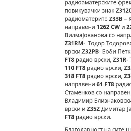
радиоаматерските фрек
повикувачки знак
Z312
радиоматерите
Z33B
– 
направени
1262
CW
и
2
ВилмаЈованова со нап
Z31RM
- Тодор Тодоров
врски,
Z32PB
- Боби Пет
FT8
радио врски,
Z31R
-
110
FT8
радио врски,
Z3
318
FT8
радио врски,
Z3
направени
61
FT8
радио
Стаменков со направе
Владимир Близнаковск
врски и
Z35Z
Димитар Ј
FT8
радио врски.
Благодарност на сите ш