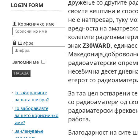
дружење со другите ра
LOGIN FORM
своите вештини и спосо
не е натпревар, туку мо
Корисничко име
вредноста на аматреско
колегите радиоаматери
Шифра
знак
Z30WARD
, единае
Македонија,доброволно
радиоаматерски опрем
Запомни ме
несебична десет дневн
етерот со радиоаматери
За таа цел остварени с
Ја заборавивте
вашата шифра?
со радиоаматери од ско
Го заборавивте
радоаматерски фреквен
вашето корисничко
работа.
име?
Зачленување
Благодарност на сите ш