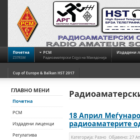
Почетна
РСМ
Издадени 
Z37RSM
Радиоаматерски Сојуз на Македонија
Cup of Europe & Balkan HST 2017
ГЛАВНО МЕНИ
Радиоаматерски
Почетна
РСМ
18 Април Меѓунаро
радиоаматерите од
Издадени лиценци
Регулатива
Категорија:
Разно
Објавено:
27 А