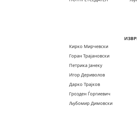
ИЗВР
Кирко Мирчевски
Горан Трајановски
Петрика Ја
Игор Дериволов
Дарко Трајков
Грозден Ѓоргиевич
Љубомир Димовски