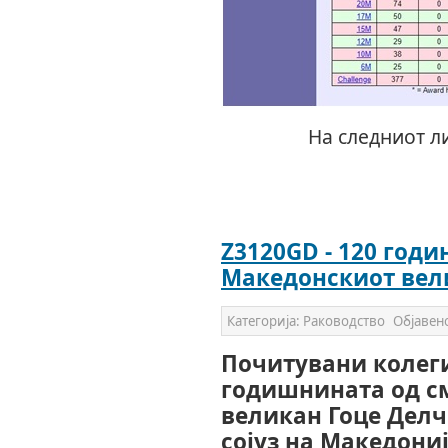
На следниот л
Z3120GD - 120 год
Македонскиот вел
Категорија:
Раководство
Објавен
Почитувани колеги
годишнината од с
великан Гоце Дел
сојуз на Македони