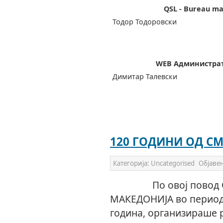
QSL - Bureau ma
Тодор Тодоро
WEB Администра
Димитар Талевс
120 ГОДИНИ ОД СМ
Категорија:
Uncategorised
Објаве
По овој повод СОЈ
МАКЕДОНИЈА во периодот
година, организираше 