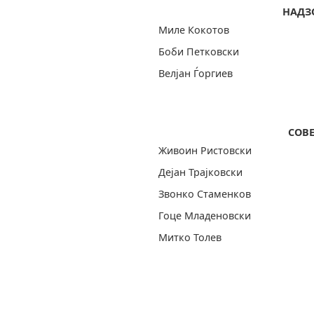
НАДЗ
Миле Кокотов
Боби Петковски
Велјан Ѓоргиев
СОВЕ
Живоин Ристовски
Дејан Трајковски
Звонко Стаменков
Гоце Младеновски
Митко Толев