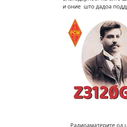
и оние што дадоа подд
Радиоаматерите од ц