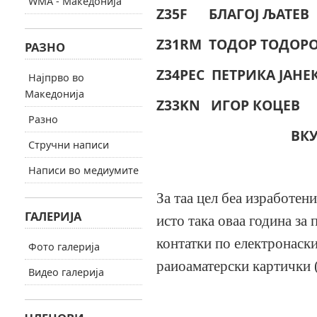
WMA - Македонија
Z35F
БЛАГОЈ 
Z31RM
ТОДОР ТОД
РАЗНО
Z34PEC
ПЕТРИКА ЈАНЕ
Најпрво во
Македонија
Z33KN
ИГОР 
Разно
ВКУПНО QS
Стручни написи
Написи во медиумите
За таа цел беа изработен
ГАЛЕРИЈА
исто така оваа година за
контатки по електронаски
Фото галерија
раиоаматерски картички (
Видео галерија