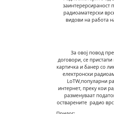
заинтерерсираност п
радиоаматерски врски
видови на работа н
За овој повод прет
договори, се пристапи
картичка и банер со ли
електронски радиоам
LoTW,популарни ра
интернет, преку кои р
разменуваат подато
остварените радио врс
Прилог: