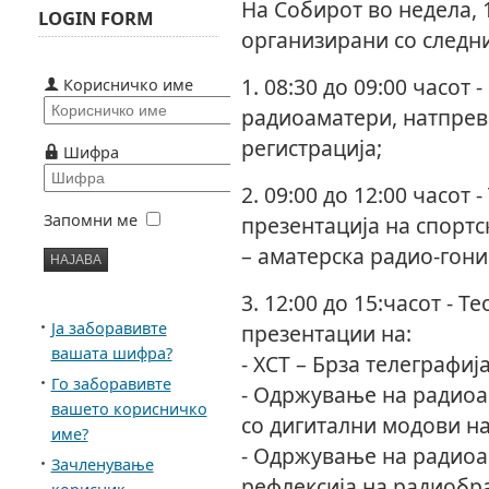
На Собирот во недела, 
LOGIN FORM
организирани со следн
1. 08:30 до 09:00 часот
Корисничко име
радиоаматери, натпрев
регистрација;
Шифра
2. 09:00 до 12:00 часот 
Запомни ме
презентација на спортс
– аматерска радио-гони
3. 12:00 до 15:часот - 
Ја заборавивте
презентации на:
вашата шифра?
- ХСТ – Брза телеграфија
Го заборавивте
- Одржување на радиоа
вашето корисничко
со дигитални модови на
име?
- Одржување на радиоа
Зачленување
рефлексија на радиобр