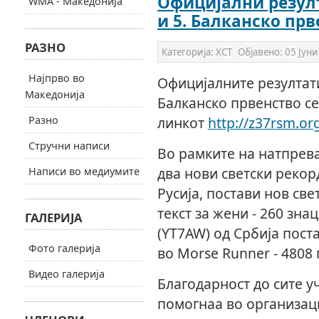
Официјални резулт
WMA - Македонија
и 5. Балканско прв
РАЗНО
Категорија:
ХСТ
Објавено:
05 Јуни
Најпрво во
Официјалните резултати 
Македонија
Балканско првенство се
Разно
линкот
http://z37rsm.or
Стручни написи
Во рамките на натпрева
два нови светски рекорд
Написи во медиумите
Русија, постави нов св
текст за жени - 260 зна
ГАЛЕРИЈА
(YT7AW) од Србија пост
Фото галерија
во Morse Runner - 4808
Видео галерија
Благодарност до сите у
помогнаа во организаци