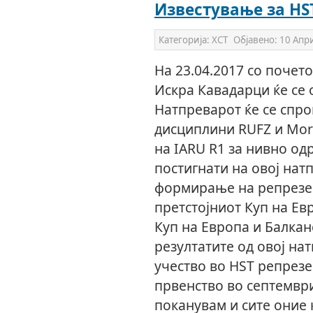
Известување за HS
Категорија:
ХСТ
Објавено:
10 Апр
На 23.04.2017 со почето
Искра Кавадарци ќе се
Натпреварот ќе се спро
дисциплини RUFZ и Mor
на IARU R1 за нивно од
постигнати на овој нат
формирање на репрезен
претстојниот Куп на Ев
Куп на Европа и Балкан
резултатите од овој на
учество во HST репрезе
првенство во септември
поканувам и сите оние 