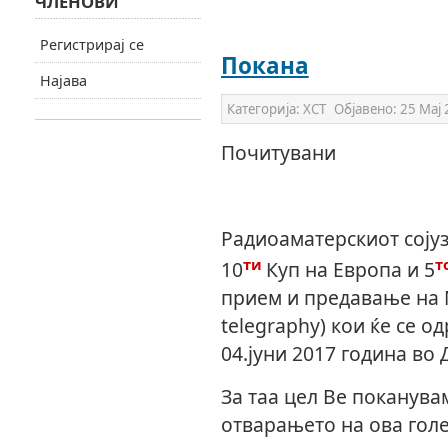
ЧЛЕНОВИ
Регистрирај се
Покана
Најава
Категорија:
ХСТ
Објавено:
25 Мај
Почитувани
Радиоаматерскиот сојуз
ти
т
10
Куп на Европа и 5
прием и предавање на 
telegraphy)
кои ќе се о
04.јуни 2017 година во 
За таа цел Ве поканува
отварањето на ова гол