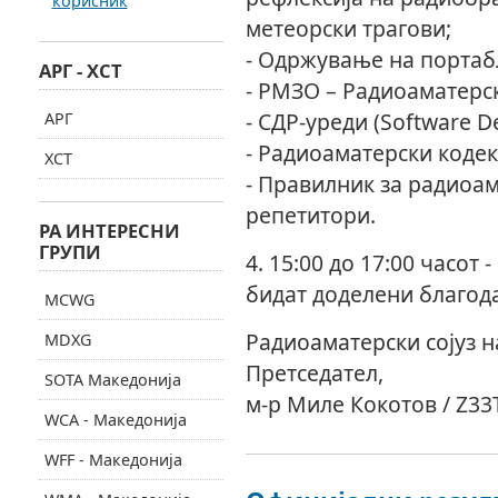
корисник
метеорски трагови;
- Одржување на портаб
АРГ - ХСТ
- РМЗО – Радиоаматерс
- СДР-уреди (Software D
АРГ
- Радиоаматерски кодекс
ХСТ
- Правилник за радиоам
репетитори.
РА ИНТЕРЕСНИ
ГРУПИ
4. 15:00 до 17:00 часот 
бидат доделени благод
MCWG
Радиоаматерски сојуз 
MDXG
Претседател,
SOTA Македонија
м-р Миле Кокотов / Z33
WCA - Македонија
WFF - Македонија