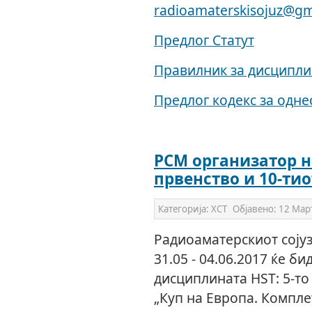
radioamaterskisojuz@gm
Предлог Статут
Правилник за дисципли
Предлог кодекс за одн
РСМ организатор н
првенство и 10-тио
Категорија:
ХСТ
Објавено:
12 Мар
Радиоаматерскиот сојуз
31.05 - 04.06.2017 ќе б
дисциплината HST: 5-то
„Куп на Европа. Компле