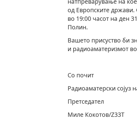
натпреварување на кое
од Европските држави.
во 19
:00
часот на ден 3
Полин.
Вашето присуство би з
и радиоаматеризмот во
Со почит
Радиоаматерски сојуз 
Претседател
Миле Кокотов/
Z3
3Т