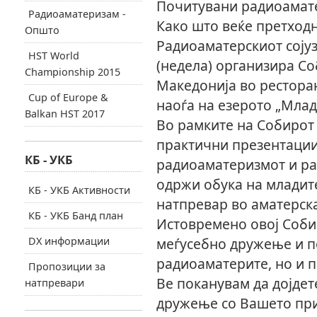
Почитувани радиоамат
Радиоаматеризам -
Како што веќе претход
Општо
Радиоаматерскиот сојуз
HST World
(недела) организира С
Championship 2015
Македонија во ресторан
Cup of Europe &
наоѓа на езерото „Млад
Balkan HST 2017
Во рамките на Собирот 
практични презентации
КБ - УКБ
радиоаматеризмот и рад
одржи обука на младит
КБ - УКБ Активности
натпревар во аматерск
КБ - УКБ Банд план
Истовремено овој Соби
DX информации
меѓусебно дружење и 
радиоаматерите, но и п
Пропозиции за
Ве поканувам да дојдет
натпревари
дружење со Вашето при