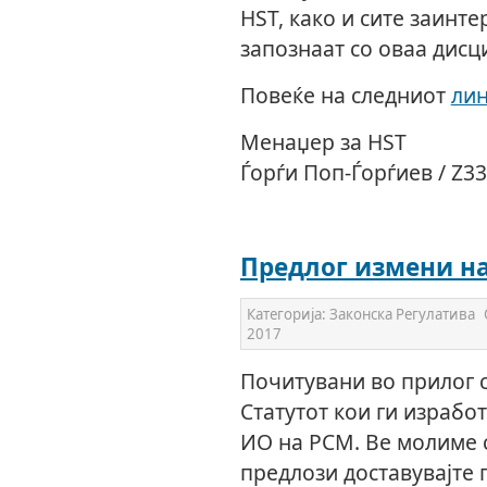
HST, како и сите заинте
запознаат со оваа дисц
Повеќе на следниот
ли
Менаџер за HST
Ѓорѓи Поп-Ѓорѓиев / Z3
Предлог измени на
Категорија:
Законска Регулатива
2017
Почитувани во прилог с
Статутот кои ги израбо
ИО на РСМ. Ве молиме 
предлози доставувајте 