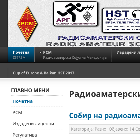
Почетна
РСМ
Издадени 
Z37RSM
Радиоаматерски Сојуз на Македонија
Cup of Europe & Balkan HST 2017
ГЛАВНО МЕНИ
Радиоаматерски
Почетна
РСМ
Собир на радиоама
Издадени лиценци
Категорија:
Разно
Објавено:
14 С
Регулатива