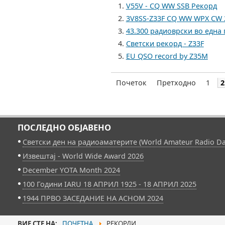
V55V - CQ WW SSB Рекорд
3V8SS-Z33F CQ WW WPX CW 
43.300 радиоврски вo една
Светски рекорд - Z33F
EU QSO record by Z35M
Почеток
Претходно
1
2
ПОСЛЕДНО ОБЈАВЕНО
Светски ден на радиоаматерите (World Amateur Radio Da
Извештај - World Wide Award 2026
December YOTA Month 2024
100 Години IARU 18 АПРИЛ 1925 - 18 АПРИЛ 2025
1944 ПРВО ЗАСЕДАНИЕ НА АСНОМ 2024
ВИЕ СТЕ НА:
ПОЧЕТНА
РЕКОРДИ