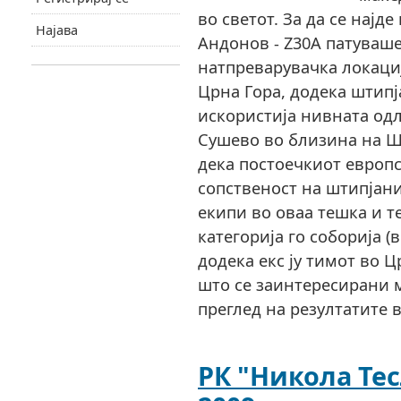
во светот. За да се најде
Најава
Андонов - Z30A патуваше
натпреварувачка локациј
Црна Гора, додека штип
искористија нивната од
Сушево во близина на Ш
дека постоечкиот европс
сопственост на штипјан
екипи во оваа тешка и т
категорија го соборија (
додека екс ју тимот во Ц
што се заинтересирани 
преглед на резултатите в
РК "Никола Тес