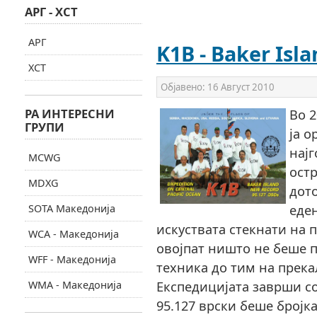
АРГ - ХСТ
АРГ
K1B - Baker Isl
ХСТ
Објавено:
16 Август 2010
РА ИНТЕРЕСНИ
Во 
ГРУПИ
ја 
најг
MCWG
остр
MDXG
дот
еде
SOTA Македонија
искуствата стекнати на
WCA - Македонија
овојпат ништо не беше п
WFF - Македонија
техника до тим на прек
Експедицијата заврши со
WMA - Македонија
95.127 врски беше бројк