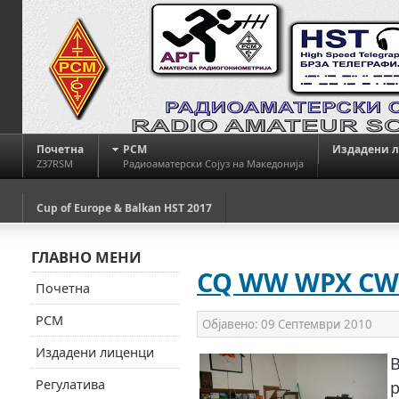
Почетна
РСМ
Издадени 
Z37RSM
Радиоаматерски Сојуз на Македонија
Cup of Europe & Balkan HST 2017
ГЛАВНО МЕНИ
CQ WW WPX CW 
Почетна
РСМ
Објавено:
09 Септември 2010
Издадени лиценци
В
Регулатива
р