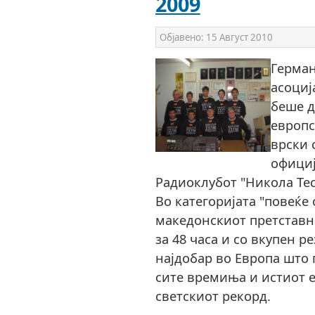
2009
Објавено:
15 Август 2010
Герман
асоциј
беше д
европс
врски 
официј
Радиоклубот "Никола Тес
Во категоријата "повеќе
македонскиот претставн
за 48 часа и со вкупен ре
најдобар во Европа што 
сите времиња и истиот е
светскиот рекорд.