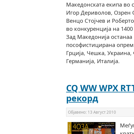
Македонската екипа во 
Игор Дериволов, Озрен С
Венцо Стојчев и Роберт
во конкуренција на 1400
Зад Македонија останаа 
пософистицирана опрема
Грција, Чешка, Украина,
Германија, Италија.
CQ WW WPX RTTY
рекорд
Објавено:
13 Август 2010
Меѓу
крат