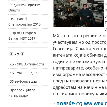
к
Радиоаматеризам -
п
Општо
и
HST World
П
Championship 2015
и
Cup of Europe &
МХз, па затоа решив и о
Balkan HST 2017
учествувам но од просто
Гевгелија. Самата место
КБ - УКБ
антената која е обичен 
години не овозможуваат
КБ - УКБ Активности
натпреварите, особено н
КБ - УКБ Банд план
има огромна масовност о
пред натпреварот незнам
DX информации
одработам на начин на 
Пропозиции за
на личниот повикувачки 
натпревари
ПОВЕЌЕ: CQ WW WPX C