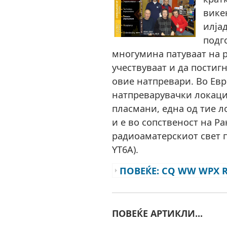
вике
илја
подг
многумина патуваат на р
учествуваат и да постиг
овие натпревари. Во Евр
натпреварувачки локац
пласмани, една од тие л
и е во сопственост на Ра
радиоаматерскиот свет п
YT6A).
ПОВЕЌЕ: CQ WW WPX R
ПОВЕЌЕ АРТИКЛИ...