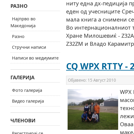
ниту една дх-педиција п
РАЗНО
еден од учесниците Сре
мала книга а снимени се
Најпрво во
Македонија
Во интернационалниот т
Хране Милошевиќ - Z32A
Разно
Z32ZM и Владо Карамитр
Стручни написи
Написи во медиумите
CQ WPX RTTY - 
ГАЛЕРИЈА
Објавено:
15 Август 2010
Фото галерија
WPX 
масо
Видео галерија
техн
лежи
ЧЛЕНОВИ
Оваа
маке
Регистрирај се