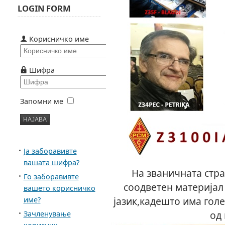
LOGIN FORM
Корисничко име
Шифра
Запомни ме
Ја заборавивте
вашата шифра?
На званичната стр
Го заборавивте
соодветен материјал
вашето корисничко
јазик,кадешто има гол
име?
од 
Зачленување