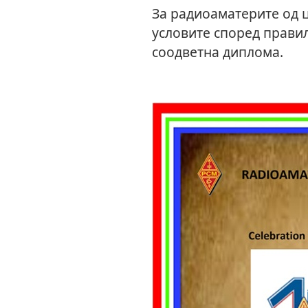
За радиоаматерите од ц
условите според правил
соодветна диплома.