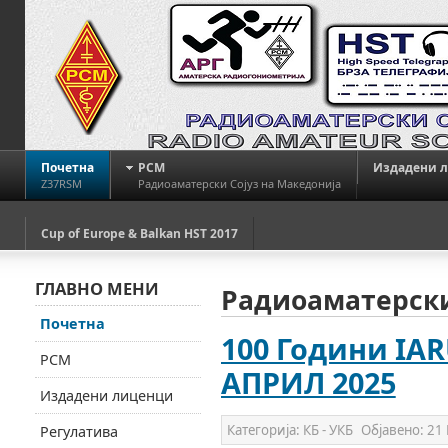
Почетна
РСМ
Издадени 
Z37RSM
Радиоаматерски Сојуз на Македонија
Cup of Europe & Balkan HST 2017
ГЛАВНО МЕНИ
Радиоаматерски
Почетна
100 Години IAR
РСМ
АПРИЛ 2025
Издадени лиценци
Категорија:
КБ - УКБ
Објавено:
21 
Регулатива