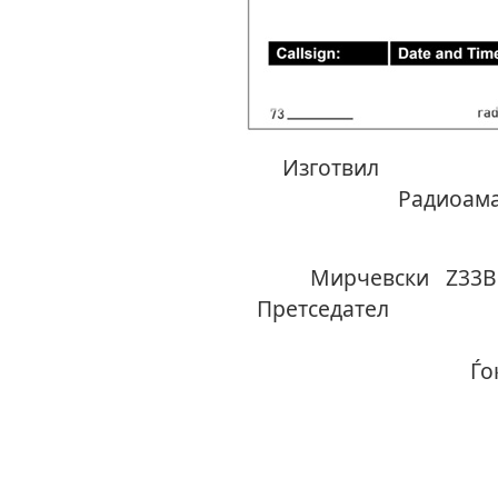
Изг
Радиоама
Ки
Мирче
Прет
Ѓоко Ѓ