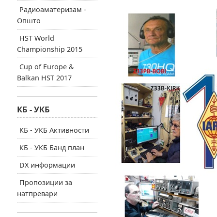
Радиоаматеризам -
Општо
HST World
Championship 2015
Cup of Europe &
Balkan HST 2017
КБ - УКБ
КБ - УКБ Активности
КБ - УКБ Банд план
DX информации
Пропозиции за
натпревари