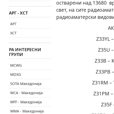
остварени над 13680 в
свет, на сите радиоама
АРГ - ХСТ
радиоаматерски видови
АРГ
АК
ХСТ
Z33YL 
Z35U –
РА ИНТЕРЕСНИ
ГРУПИ
Z33B – 
MCWG
Z33PB 
MDXG
Z31RM – 
SOTA Македонија
Z31PM –
WCA - Македонија
WFF - Македонија
Z35F 
WMA - Македонија