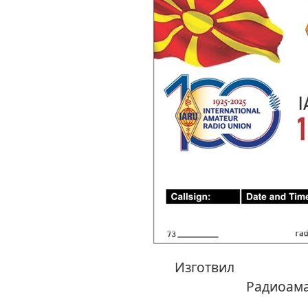
Изг
Радиоама