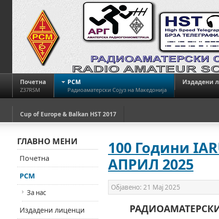
Почетна
РСМ
Издадени 
Z37RSM
Радиоаматерски Сојуз на Македонија
Cup of Europe & Balkan HST 2017
ГЛАВНО МЕНИ
100 Години IAR
Почетна
АПРИЛ 2025
РСМ
Објавено:
21 Мај 2025
За нас
РАДИОАМАТЕРСКИ
Издадени лиценци