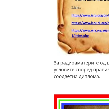
За радиоаматерите од ц
условите според правил
соодветна диплома.