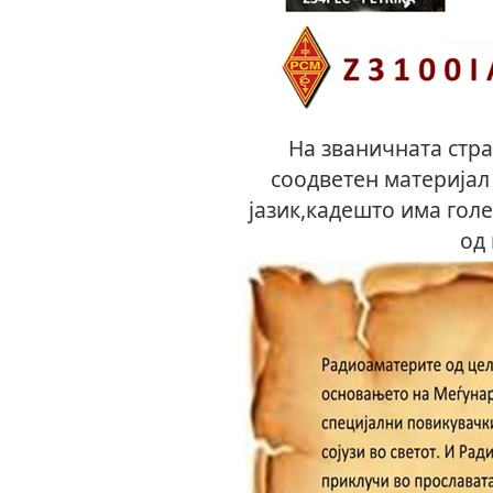
На званичната стр
соодветен материјал
јазик,кадешто има гол
од 