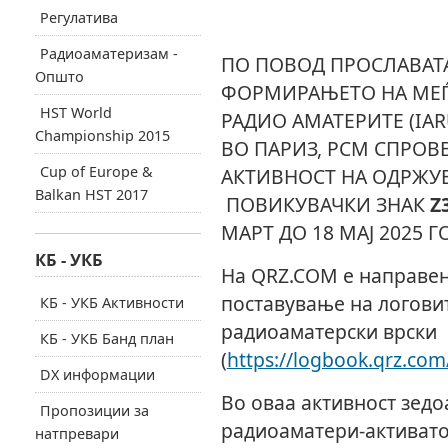
Регулатива
Радиоаматеризам -
ПО ПОВОД ПРОСЛАВАТА
Општо
ФОРМИРАЊЕТО НА МЕЃ
HST World
РАДИО АМАТЕРИТЕ (IAR
Championship 2015
ВО ПАРИЗ, РСМ СПРОВ
Cup of Europe &
АКТИВНОСТ НА ОДРЖУ
Balkan HST 2017
ПОВИКУВАЧКИ ЗНАК
Z
МАРТ ДО 18 МАЈ 2025 Г
КБ - УКБ
На QRZ.COM е направен
поставување на логови
КБ - УКБ Активности
радиоаматерски врски
КБ - УКБ Банд план
(
https://logbook.qrz.co
DX информации
Во оваа активност зедоа
Пропозиции за
радиоаматери-активато
натпревари