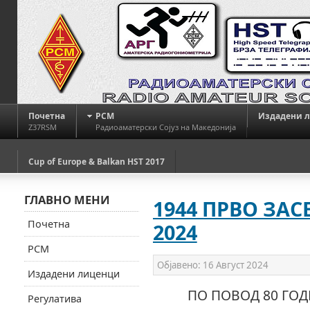
Почетна
РСМ
Издадени 
Z37RSM
Радиоаматерски Сојуз на Македонија
Cup of Europe & Balkan HST 2017
ГЛАВНО МЕНИ
1944 ПРВО ЗА
Почетна
2024
РСМ
Објавено:
16 Август 2024
Издадени лиценци
ПО ПОВОД 80 ГОДИ
Регулатива