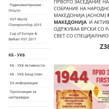
ПРВОТО ЗАСЕДАНИЕ Н
Радиоаматеризам -
СОБРАНИЕ НА НАРОДН
Општо
МАКЕДОНИЈА (АСНОМ)
HST World
МАКЕДОНИЈА
И АКТИ
Championship 2015
ОДРЖУВАА ВРСКИ СО Р
Cup of Europe &
СВЕТ СО СПЕЦИЈАЛНИО
Balkan HST 2017
Z3
КБ - УКБ
КБ - УКБ Активности
КБ - УКБ Банд план
DX информации
Пропозиции за
натпревари