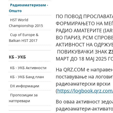
Радиоаматеризам -
Општо
ПО ПОВОД ПРОСЛАВАТА
HST World
ФОРМИРАЊЕТО НА МЕЃ
Championship 2015
РАДИО АМАТЕРИТЕ (IAR
Cup of Europe &
ВО ПАРИЗ, РСМ СПРОВ
Balkan HST 2017
АКТИВНОСТ НА ОДРЖУ
ПОВИКУВАЧКИ ЗНАК
Z
КБ - УКБ
МАРТ ДО 18 МАЈ 2025 Г
КБ - УКБ Активности
На QRZ.COM е направен
поставување на логови
КБ - УКБ Банд план
радиоаматерски врски
DX информации
(
https://logbook.qrz.co
Пропозиции за
Во оваа активност зедоа
натпревари
радиоаматери-активато