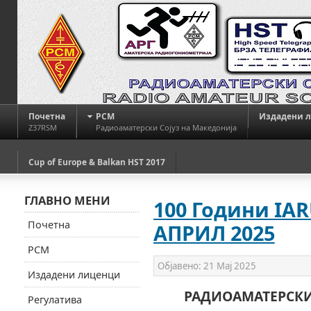
Почетна
РСМ
Издадени 
Z37RSM
Радиоаматерски Сојуз на Македонија
Cup of Europe & Balkan HST 2017
ГЛАВНО МЕНИ
100 Години IAR
Почетна
АПРИЛ 2025
РСМ
Објавено:
21 Мај 2025
Издадени лиценци
РАДИОАМАТЕРСКИ
Регулатива