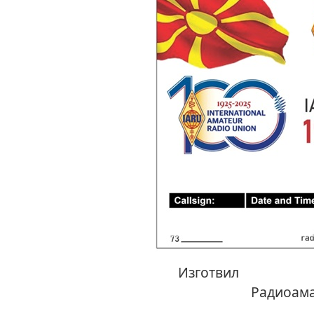
Изг
Радиоама