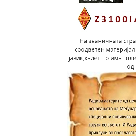
На званичната стр
соодветен материјал
јазик,кадешто има гол
од 