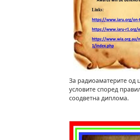
За радиоаматерите од ц
условите според правил
соодветна диплома.