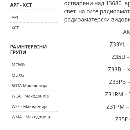
остварени над 13680 в
АРГ - ХСТ
свет, на сите радиоама
АРГ
радиоаматерски видови
ХСТ
АК
Z33YL 
РА ИНТЕРЕСНИ
ГРУПИ
Z35U –
MCWG
Z33B – 
MDXG
Z33PB 
SOTA Македонија
Z31RM – 
WCA - Македонија
Z31PM –
WFF - Македонија
WMA - Македонија
Z35F 