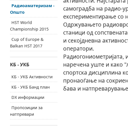
активности. Најстарата
Радиоаматеризам -
самоградба на радио-ур
Општо
експериментирање со н
HST World
Одржувањето радиоврск
Championship 2015
станици од сопствената 
Cup of Europe &
и секојдневна активнос
Balkan HST 2017
оператори.
Радиогониометријата, 
наречена уште и како "
КБ - УКБ
спортска дисциплина ко
КБ - УКБ Активности
пронаоѓање на сокриен
КБ - УКБ Банд план
бава и натпреварување
DX информации
Пропозиции за
натпревари