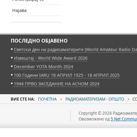
Најава
ПОСЛЕДНО ОБЈАВЕНО
Светски ден на радиоаматерите (World Amateur Radio Da
Извештај - World Wide Award 2026
December YOTA Month 2024
100 Години IARU 18 АПРИЛ 1925 - 18 АПРИЛ 2025
1944 ПРВО ЗАСЕДАНИЕ НА АСНОМ 2024
ВИЕ СТЕ НА:
ПОЧЕТНА
РАДИОАМАТЕРИЗАМ - ОПШТО
СО
Copyright © 2026 Радиоаматер
Овозможено од
5 Net Commun