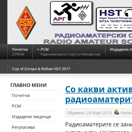
Почетна
РСМ
Издадени 
Z37RSM
Радиоаматерски Сојуз на Македонија
Cup of Europe & Balkan HST 2017
ГЛАВНО МЕНИ
Со какви актив
Почетна
радиоаматерит
РСМ
Објавено:
28 Март 2010
Напи
Издадени лиценци
Радиоаматерите се зани
Регулатива