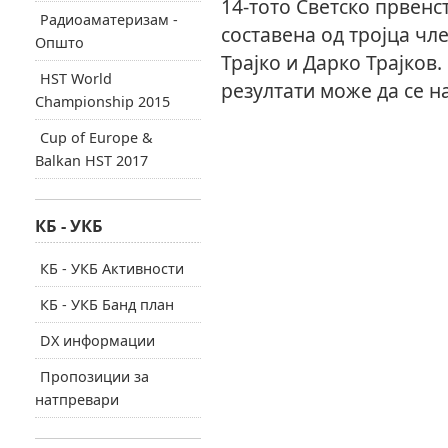
14-тото Светско првенс
Радиоаматеризам -
составена од тројца ч
Општо
Трајко и Дарко Трајков
HST World
резултати може да се н
Championship 2015
Cup of Europe &
Balkan HST 2017
КБ - УКБ
КБ - УКБ Активности
КБ - УКБ Банд план
DX информации
Пропозиции за
натпревари