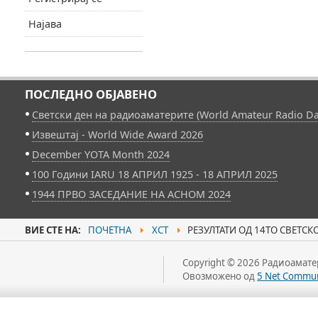
Најава
ПОСЛЕДНО ОБЈАВЕНО
Светски ден на радиоаматерите (World Amateur Radio Da
Извештај - World Wide Award 2026
December YOTA Month 2024
100 Години IARU 18 АПРИЛ 1925 - 18 АПРИЛ 2025
1944 ПРВО ЗАСЕДАНИЕ НА АСНОМ 2024
ВИЕ СТЕ НА:
ПОЧЕТНА
ХСТ
РЕЗУЛТАТИ ОД 14ТО СВЕТСК
Copyright © 2026 Радиоаматер
Овозможено од
5 Net Commun