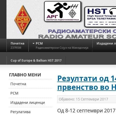
Почетна
РСМ
Издадени 
Z37RSM
Радиоаматерски Сојуз на Македонија
Cup of Europe & Balkan HST 2017
ГЛАВНО МЕНИ
Резултати од 1
Почетна
првенство во 
РСМ
Објавено:
15 Септември 2017
Издадени лиценци
Од 8-12 септември 2017
Регулатива