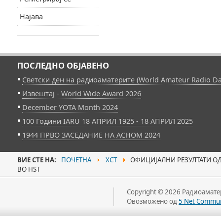
Најава
ПОСЛЕДНО ОБЈАВЕНО
Светски ден на радиоаматерите (World Amateur Radio Da
Извештај - World Wide Award 2026
December YOTA Month 2024
100 Години IARU 18 АПРИЛ 1925 - 18 АПРИЛ 2025
1944 ПРВО ЗАСЕДАНИЕ НА АСНОМ 2024
ВИЕ СТЕ НА:
ПОЧЕТНА
ХСТ
ОФИЦИЈАЛНИ РЕЗУЛТАТИ ОД 
ВО HST
Copyright © 2026 Радиоаматер
Овозможено од
5 Net Commun