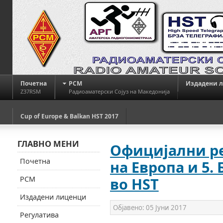
Почетна
РСМ
Издадени 
Z37RSM
Радиоаматерски Сојуз на Македонија
Cup of Europe & Balkan HST 2017
ГЛАВНО МЕНИ
Официјални ре
Почетна
на Европа и 5.
РСМ
во HST
Издадени лиценци
Објавено:
05 Јуни 2017
Регулатива