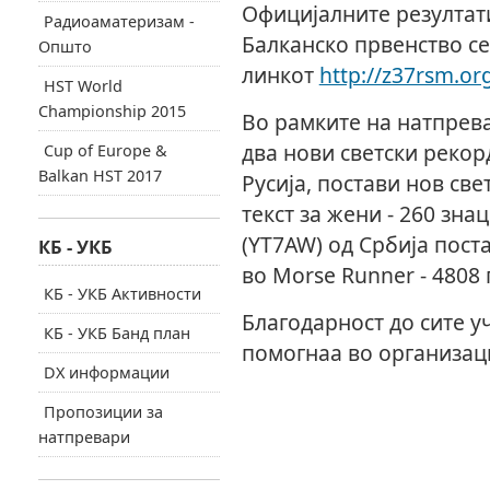
Официјалните резултати 
Радиоаматеризам -
Балканско првенство се
Општо
линкот
http://z37rsm.or
HST World
Championship 2015
Во рамките на натпрева
два нови светски рекорд
Cup of Europe &
Balkan HST 2017
Русија, постави нов св
текст за жени - 260 зна
(YT7AW) од Србија пост
КБ - УКБ
во Morse Runner - 4808
КБ - УКБ Активности
Благодарност до сите у
КБ - УКБ Банд план
помогнаа во организаци
DX информации
Пропозиции за
натпревари