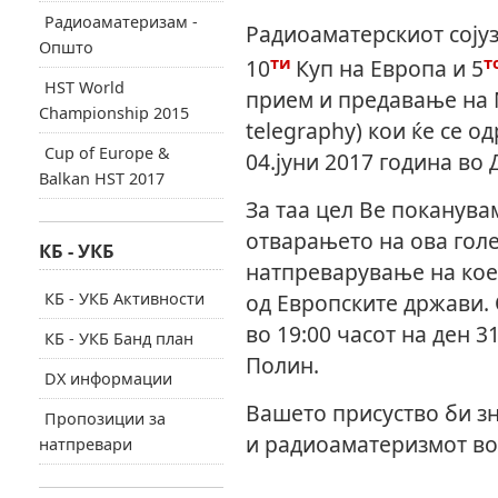
Радиоаматеризам -
Радиоаматерскиот сојуз
Општо
ти
т
10
Куп на Европа и 5
HST World
прием и предавање на 
Championship 2015
telegraphy)
кои ќе се о
Cup of Europe &
04.јуни 2017 година во 
Balkan HST 2017
За таа цел Ве поканува
отварањето на ова гол
КБ - УКБ
натпреварување на кое
КБ - УКБ Активности
од Европските држави.
во 19
:00
часот на ден 3
КБ - УКБ Банд план
Полин.
DX информации
Вашето присуство би з
Пропозиции за
и радиоаматеризмот во
натпревари