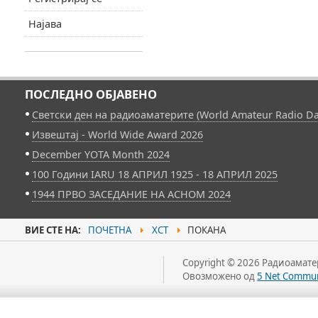
Најава
ПОСЛЕДНО ОБЈАВЕНО
Светски ден на радиоаматерите (World Amateur Radio Da
Извештај - World Wide Award 2026
December YOTA Month 2024
100 Години IARU 18 АПРИЛ 1925 - 18 АПРИЛ 2025
1944 ПРВО ЗАСЕДАНИЕ НА АСНОМ 2024
ВИЕ СТЕ НА:
ПОЧЕТНА
ХСТ
ПОКАНА
Copyright © 2026 Радиоаматер
Овозможено од
5 Net Commun