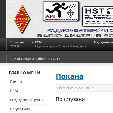
Почетна
РСМ
Издадени 
Z37RSM
Радиоаматерски Сојуз на Македонија
Cup of Europe & Balkan HST 2017
ГЛАВНО МЕНИ
Покана
Почетна
Објавено:
25 Мај 2017
РСМ
Почитувани
Издадени лиценци
Регулатива