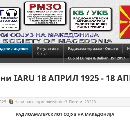
адени лиценци
Регулатива
Радиоаматеризам - Општо
H
Статут
Cup of Europe & Balkan HST 2017
ини IARU 18 АПРИЛ 1925 - 18 А
2025
Напишано од
Administrator3
Посети:
23223
РАДИОАМАТЕРСКИОТ СОЈУЗ НА МАКЕДОНИЈА