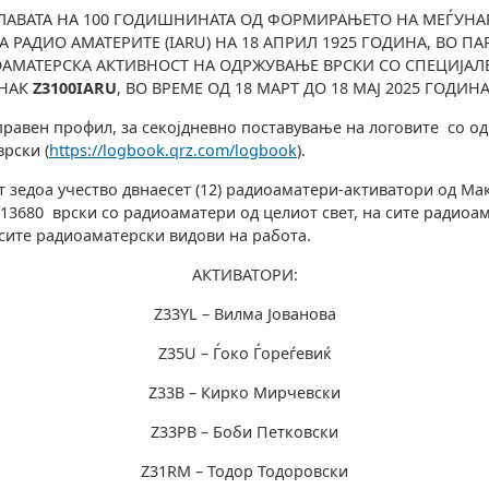
ЛАВАТА НА 100 ГОДИШНИНАТА ОД ФОРМИРАЊЕТО НА МЕЃУНА
 РАДИО АМАТЕРИТЕ (IARU) НА 18 АПРИЛ 1925 ГОДИНА, ВО ПА
АМАТЕРСКА АКТИВНОСТ НА ОДРЖУВАЊЕ ВРСКИ СО СПЕЦИЈАЛ
ЗНАК
Z3100IAR
U
, ВО ВРЕМЕ ОД 18 МАРТ ДО 18 МАЈ 2025 ГОДИНА
равен профил, за секојдневно поставување на логовите со о
рски (
https://logbook.qrz.com/logbook
).
т зедоа учество двнаесет (12) радиоаматери-активатори од Ма
 13680 врски со радиоаматери од целиот свет, на сите радиоа
сите радиоаматерски видови на работа.
АКТИВАТОРИ:
Z33YL – Вилма Јованова
Z35U – Ѓоко Ѓореѓевиќ
Z33B – Кирко Мирчевски
Z33PB – Боби Петковски
Z31RM – Тодор Тодоровски