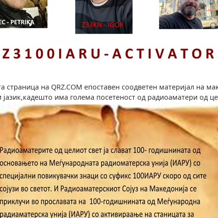
а страница на QRZ.COM eпоставен соодветен материјал на ма
 јазик,кадешто има голема посетеност од радиоаматери од це