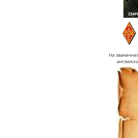
На званичнат
англилски