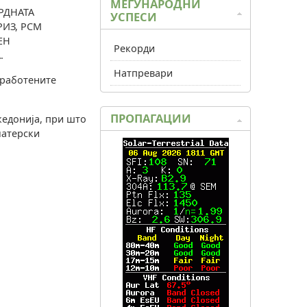
МЕЃУНАРОДНИ
РДНАТА
УСПЕСИ
РИЗ, РСМ
ЕН
Рекорди
.
Натпревари
дработените
ПРОПАГАЦИИ
кедонија, при што
матерски