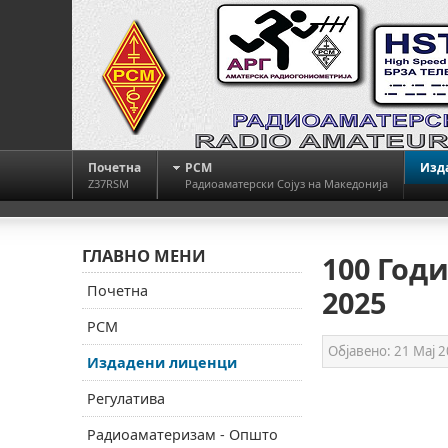
Почетна
РСМ
Изд
Z37RSM
Радиоаматерски Сојуз на Македонија
ГЛАВНО МЕНИ
100 Год
Почетна
2025
РСМ
Објавено:
21 Мај 
Издадени лиценци
Регулатива
Радиоаматеризам - Општо