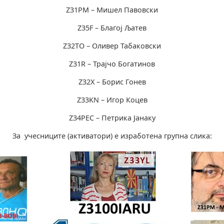
Z31PM – Мишел Павовски
Z35F – Благој Љатев
Z32TO – Оливер Табаковски
Z31R – Трајчо Богатинов
Z32X – Борис Гонeв
Z33KN – Игор Коцев
Z34PEC – Петрика Јанаку
За учесниците (активатори) е изработена групна слика: