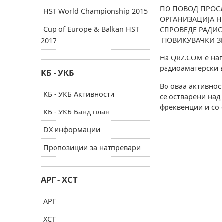
ПО ПОВОД ПРОС
HST World Championship 2015
ОРГАНИЗАЦИЈА НА
Cup of Europe & Balkan HST
СПРОВЕДЕ РАДИО
ПОВИКУВАЧКИ 
2017
На QRZ.COM е нап
радиоаматерски в
КБ - УКБ
Во оваа активнос
КБ - УКБ Активности
се остварени над
фреквенции и со 
КБ - УКБ Банд план
DX информации
Пропозиции за натпревари
АРГ - ХСТ
АРГ
ХСТ