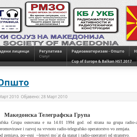
адени лиценци
Регулатива
Радиоаматеризам - Општо
H
Статут
Cup of Europe & Balkan HST 2017
 Општо
Март 2010
Објавено:
28 Март 2010
Македонска Телеграфска Група
afska Grupa osnovana e na 14.01 1994 god. od strana na grupa radio-
promovirawe i razvoj na vrvnoto radio-telegrafsko operatorstvo vo zemjata.
od zemjava, po~esni
~lenovi mo`at da stanat i radio-operatori od stranstvo.