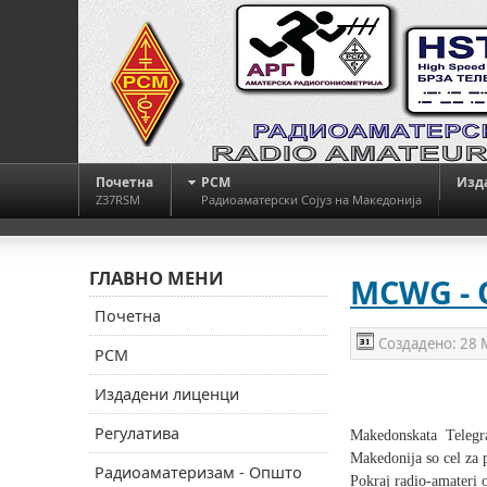
Почетна
РСМ
Изд
Z37RSM
Радиоаматерски Сојуз на Македонија
ГЛАВНО МЕНИ
MCWG -
Почетна
Создадено:
28 
РСМ
Издадени лиценци
Регулатива
Makedonskata Telegr
Makedonija so cel za 
Радиоаматеризам - Општо
Pokraj radio-amateri 