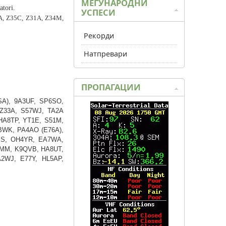
МЕЃУНАРОДНИ
atori.
УСПЕСИ
A, Z35C, Z31A, Z34M,
Рекорди
Натпревари
ПРОПАГАЦИИ
SA), 9A3UF, SP6SO,
Z33A, S57WJ, TA2A
HA8TP, YT1E, S51M,
BWK, PA4AO (E76A),
XS, OH4YR, EA7WA,
2MM, K9QVB, HA8UT,
2WJ, E77Y, HL5AP,