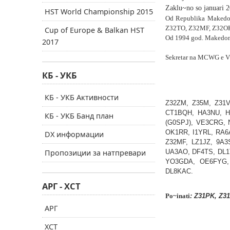
Zaklu~no so januari 2
HST World Championship 2015
Od Republika Makedon
Z32TO, Z32MF, Z32O
Cup of Europe & Balkan HST
Od 1994 god.
Makedons
2017
Sekretar na
MCWG
e V
КБ - УКБ
Spisok 
КБ - УКБ Активности
Z32ZM, Z35M, Z31V
CT1BQH, HA3NU, H
КБ - УКБ Банд план
(G0SPJ), VE3CRG, 
OK1RR, I1YRL, RA6
DX информации
Z32MF, LZ1JZ, 9A
Пропозиции за натпревари
UA3AO, DF4TS, DL1
YO3GDA, OE6FYG, 
DL8KAC.
АРГ - ХСТ
Po
~inati
: Z31PK, Z3
АРГ
ХСТ