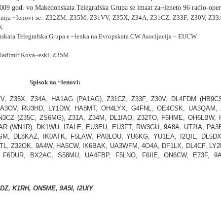
009 god. vo Makedonskata Telegrafska Grupa se imaat za~leneto 96 radio-oper
ija ~lenovi se:
Z32ZM, Z35M, Z31VV, Z35X, Z34A, Z31CZ, Z33F, Z30V, Z33
K.
kata Telegrafska Grupa e ~lenka na Evropskata
CW
Asocijacija –
EUCW.
ladimir Kova~eski,
Z35M
na ~lenovi:
V, Z35X, Z34A, HA1AG (PA1AG), Z31CZ, Z33F, Z30V, DL4FDM (HB9C
A3OV, RU3HD, LY1DW, HA8MT, OH4LYX, G4FNL, OE4CSK, UA3QAM, 
N3CZ (Z35C, ZS6MG), Z31A, Z34M, DL1IAO, Z32TO, F6HME, OH6LBW, 
AR (WN1R), DK1WU, I7ALE, EU3EU, EU3FT, RW3GU, 9A8A, UT2IA, PA3
3SM, DL8KAZ, IK0ATK, F5LAW, PA0LOU, YU6KG, YU1EA, I2QIL, DL5D
TL, Z32OK, 9A4W, HA5CW, IK6BAK, UA3WFM, 4O4A, DF1LX, DL4CF, LY
F6DUR, BX2AC, S58MU, UA4FBP, F5LNO, F6IIE, ON6CW, E73F, 9A
1DZ, K1RH, ON5ME, 9A5I, I2UIY