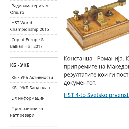
Радиоаматеризам -
Општо
HST World
Championship 2015
Cup of Europe &
Balkan HST 2017
Констанца - Романија. 
КБ - УКБ
припремите на Македон
резултатите кои ги пос
КБ - УКБ Активности
документот.
КБ - УКБ Банд план
HST 4-to Svetsko prvenst
DX информации
Пропозиции за
натпревари