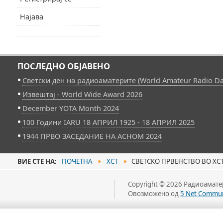
Најава
ПОСЛЕДНО ОБЈАВЕНО
Светски ден на радиоаматерите (World Amateur Radio Da
Извештај - World Wide Award 2026
December YOTA Month 2024
100 Години IARU 18 АПРИЛ 1925 - 18 АПРИЛ 2025
1944 ПРВО ЗАСЕДАНИЕ НА АСНОМ 2024
ВИЕ СТЕ НА:
ПОЧЕТНА
ХСТ
СВЕТСКО ПРВЕНСТВО ВО ХСТ 
Copyright © 2026 Радиоаматер
Овозможено од
5 Net Commun