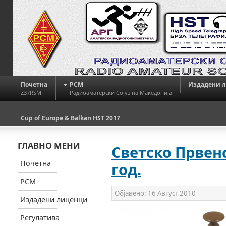
Почетна
РСМ
Издадени 
Z37RSM
Радиоаматерски Сојуз на Македонија
Cup of Europe & Balkan HST 2017
ГЛАВНО МЕНИ
Светско Првенс
Почетна
год.
РСМ
Објавено:
16 Август 2010
Издадени лиценци
Регулатива