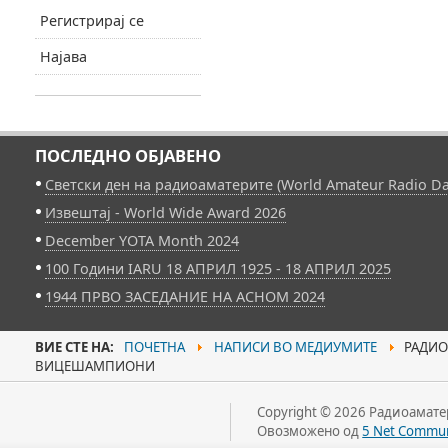
Регистрирај се
Најава
ПОСЛЕДНО ОБЈАВЕНО
Светски ден на радиоаматерите (World Amateur Radio Da
Извештај - World Wide Award 2026
December YOTA Month 2024
100 Години IARU 18 АПРИЛ 1925 - 18 АПРИЛ 2025
1944 ПРВО ЗАСЕДАНИЕ НА АСНОМ 2024
ВИЕ СТЕ НА:
ПОЧЕТНА
НАПИСИ ВО МЕДИУМИТЕ
РАДИОА
ВИЦЕШАМПИОНИ
Copyright © 2026 Радиоаматер
Овозможено од
5 Net Commun