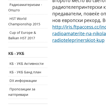
второто место во свето
Радиоаматеризам -
радиотелепринтерски ку
Општо
предаватели, повеќе оп
HST World
нов европски рекорд. В
Championship 2015
http://iris.ftpaccess.cc/
Cup of Europe &
radioamaterite-na-nikola
Balkan HST 2017
radioteleprinerskiot-kup
КБ - УКБ
КБ - УКБ Активности
КБ - УКБ Банд план
DX информации
Пропозиции за
натпревари