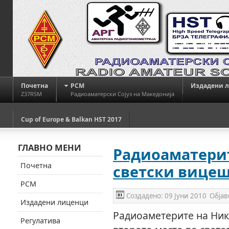
Почетна
РСМ
Издадени 
Z37RSM
Радиоаматерски Сојуз на Македонија
Cup of Europe & Balkan HST 2017
ГЛАВНО МЕНИ
Радиоаматерит
Почетна
светски вице
РСМ
Создадено:
09 Јуни 2010
Објав
Издадени лиценци
Радиоаметерите на Нико
Регулатива