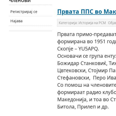
ЧЛЕНОВИ
Првата ППС во Ма
Регистрирај се
Најава
Категорија:
Историја на РСМ
Обја
Првата примо-предават
формирана во 1951 годи
Скопје – YU5APQ.
Основачи се група енту
Божидар Станковиќ, Ти
Цвтековски, Стојмир Па
Стефановски, Перо Иван
Со помош на членовите 
формираат радио клубо
Македонија, и тоа во С
Битола, Прилеп и др.