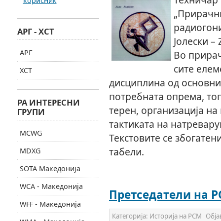
корисник
„Прирачни
радиогони
АРГ - ХСТ
Јолески – Z
АРГ
Во прирач
сите елем
ХСТ
дисциплина од основни
потребната опрема, топ
РА ИНТЕРЕСНИ
терен, организација на
ГРУПИ
тактиката на натревару
MCWG
Текстовите се збогатени
табели.
MDXG
SOTA Македонија
WCA - Македонија
Претседатели на 
WFF - Македонија
Категорија:
Историја на РСМ
Обја