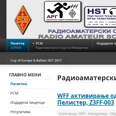
Почетна
РСМ
Издадени 
Z37RSM
Радиоаматерски Сојуз на Македонија
Cup of Europe & Balkan HST 2017
ГЛАВНО МЕНИ
Радиоаматерски
Почетна
РСМ
WFF активирање о
Пелистер, Z3FF-003
Издадени лиценци
Регулатива
Категорија:
WFF - Македонија
Обј