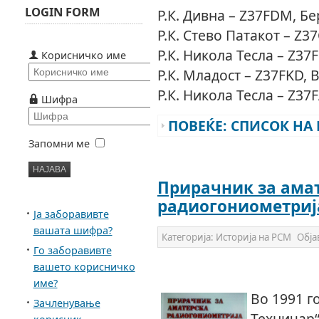
LOGIN FORM
Р.К. Дивна – Z37FDM, Б
Р.К. Стево Патакот – Z3
Р.К. Никола Тесла – Z37
Корисничко име
Р.К. Младост – Z37FKD,
Р.К. Никола Тесла – Z37F
Шифра
ПОВЕЌЕ: СПИСОК НА 
Запомни ме
Прирачник за ама
радиогониометриј
Ја заборавивте
вашата шифра?
Категорија:
Историја на РСМ
Обја
Го заборавивте
вашето корисничко
име?
Во 1991 г
Зачленување
Техничар“