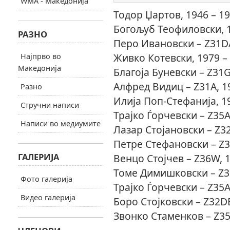
WMA - Македонија
Тодор Џартов, 1946 – 1
Богољуб Теофиловски, 1
РАЗНО
Перо Ивановски – Z31DA
Живко Котевски, 1979 –
Најпрво во
Македонија
Благоја Буневски – Z31G
Алфред Видиц – Z31A, 1
Разно
Илија Поп-Стефанија, 1
Стручни написи
Трајко Ѓорчевски – Z35A
Написи во медиумите
Лазар Стојановски – Z32
Петре Стефановски – Z3
ГАЛЕРИЈА
Венцо Стојчев – Z36W, 1
Томе Димишковски – Z32
Фото галерија
Трајко Ѓорчевски – Z35A
Видео галерија
Боро Стојковски – Z32DB
Звонко Стаменков – Z35