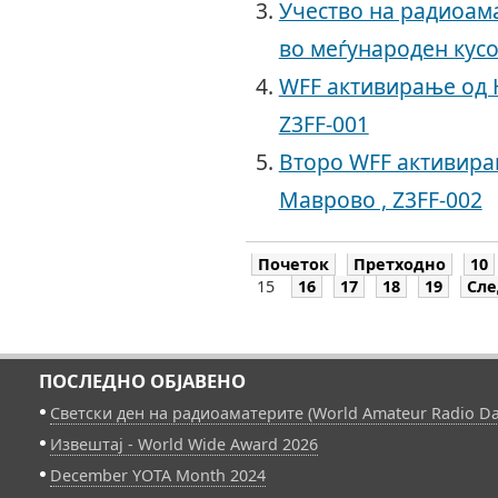
Учество на радиоама
во меѓународен кусо
WFF активирање од 
Z3FF-001
Второ WFF активира
Маврово , Z3FF-002
Почеток
Претходно
10
15
16
17
18
19
Сле
ПОСЛЕДНО ОБЈАВЕНО
Светски ден на радиоаматерите (World Amateur Radio Da
Извештај - World Wide Award 2026
December YOTA Month 2024