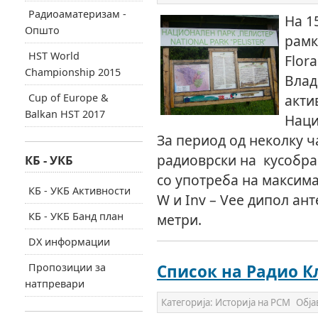
Радиоаматеризам -
На 1
Општо
рамк
HST World
Flor
Championship 2015
Влад
Cup of Europe &
акти
Balkan HST 2017
Наци
За период од неколку ч
радиоврски на кусобран
КБ - УКБ
со употреба на максима
КБ - УКБ Активности
W и Inv – Vee дипол ант
КБ - УКБ Банд план
метри.
DX информации
Пропозиции за
Список на Радио Кл
натпревари
Категорија:
Историја на РСМ
Обја