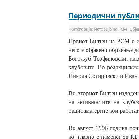
Периодични публи
Категорија:
Историја на РСМ
Обја
Првиот Билтен на РСМ е и
него е објавено обраќање д
Богољуб Теофиловски, как
клубовите. Во редакциски
Никола Сотировски и Иван 
Во вториот Билтен издаден
на активностите на клубс
радиоаматерите кои работат
Во август 1996 година поч
кој главно е наменет за К