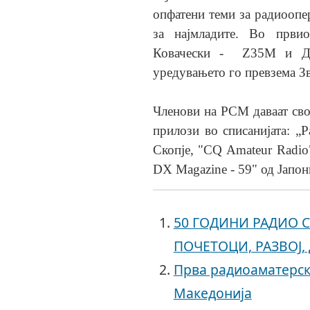
опфатени теми за радиоопер
за најмладите. Во први
Ковачески -
Z35M
и Д
уредувањето го превзема З
Членови на РСМ даваат сво
прилози во списанијата: „
Скопје,
"CQ Amateur Radi
DX Magazine - 59"
од Јапон
50 ГОДИНИ РАДИО С
ПОЧЕТОЦИ, РАЗВОЈ
Прва радиоаматерск
Македонија