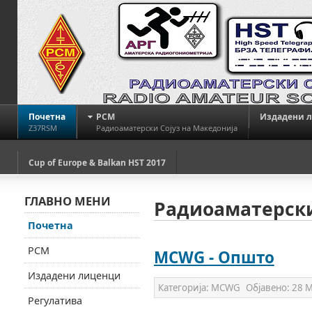
Почетна
РСМ
Издадени 
Z37RSM
Радиоаматерски Сојуз на Македонија
Cup of Europe & Balkan HST 2017
ГЛАВНО МЕНИ
Радиоаматерски
Почетна
РСМ
MCWG - Општо
Издадени лиценци
Категорија:
MCWG
Објавено:
28 М
Регулатива