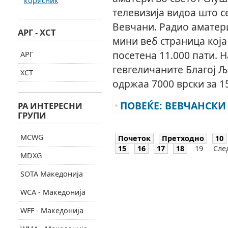
корисник
телевизија видоа што с
Вевчани. Радио аматер
АРГ - ХСТ
мини веб страница која
посетена 11.000 пати. 
АРГ
гевгеличаните Благој Љ
ХСТ
одржаа 7000 врски за 1
ПОВЕЌЕ: ВЕВЧАНСКИ 
РА ИНТЕРЕСНИ
ГРУПИ
MCWG
Почеток
Претходно
10
15
16
17
18
19
Сле
MDXG
SOTA Македонија
WCA - Македонија
WFF - Македонија