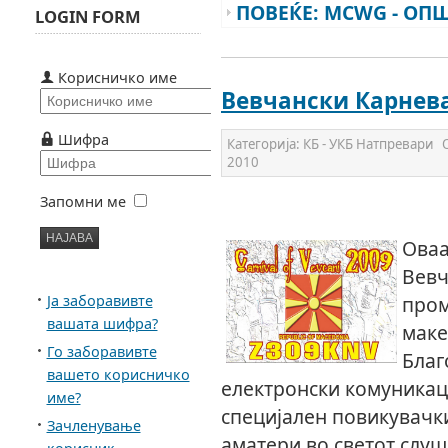
ПОВЕЌЕ: MCWG - ОП
LOGIN FORM
Корисничко име
Вевчански Карнева
Шифра
Категорија:
КБ - УКБ Натпревари
2010
Запомни ме
Оваа
Вевч
Ја заборавивте
пром
вашата шифра?
маке
Го заборавивте
Благ
вашето корисничко
електронски комуникац
име?
специјален повикувачки
Зачленување
аматери во светот слуш