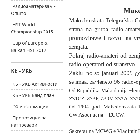
Радиоаматеризам -
Маке
Општо
Makedonskata Telegrafska G
HST World
strana na grupa radio-amat
Championship 2015
promovirawe i razvoj na vrv
Cup of Europe &
zemjata.
Balkan HST 2017
Pokraj radio-amateri od zem
radio-operatori od stranstvo.
КБ - УКБ
Zaklu~no so januari 2009 g
se imaat za~leneto 96 radio-op
КБ - УКБ Активности
Od Republika Makedonija ~len
КБ - УКБ Банд план
Z31CZ, Z33F, Z30V, Z33A, Z3
DX информации
Od 1994 god.
Makedonskata T
CW
Asocijacija –
EUCW.
Пропозиции за
натпревари
Sekretar na
MCWG
e Vladimir 