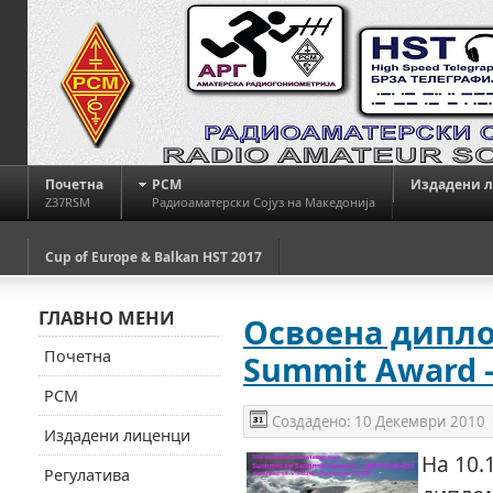
Почетна
РСМ
Издадени 
Z37RSM
Радиоаматерски Сојуз на Македонија
Cup of Europe & Balkan HST 2017
ГЛАВНО МЕНИ
Освоена дипло
Почетна
Summit Award -
РСМ
Создадено:
10 Декември 2010
Издадени лиценци
На 10.
Регулатива